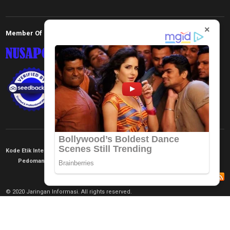
×
Member Of
Kode Etik Internal
KEJ
Disclaimer
Tentang Kami
Pedoman Media Siber
Redaksi
© 2020 Jaringan Informasi. All rights reserved.