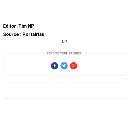
Sains
Finance
Editor :Tim NP
Entertain
Source : Portalriau
Edukasi
NP
InfoTerbaru
SEND TO YOUR FRIENDS !
Traveling
Sport
TeknoPedia
Blog
Techno
Guide
Automotive
Guide