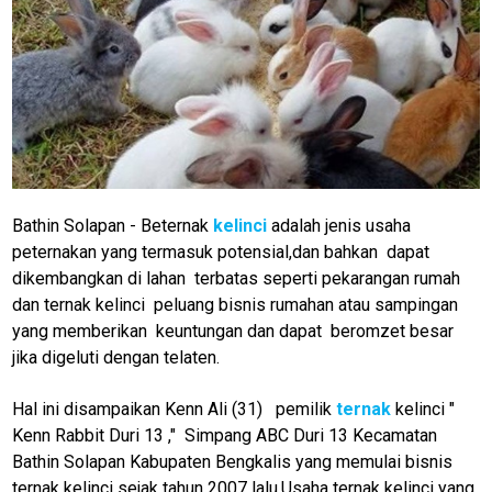
Bathin Solapan - Beternak
kelinci
adalah jenis usaha
peternakan yang termasuk potensial,dan bahkan dapat
dikembangkan di lahan terbatas seperti pekarangan rumah
dan ternak kelinci peluang bisnis rumahan atau sampingan
yang memberikan keuntungan dan dapat beromzet besar
jika digeluti dengan telaten.
Hal ini disampaikan Kenn Ali (31) pemilik
ternak
kelinci "
Kenn Rabbit Duri 13 ," Simpang ABC Duri 13 Kecamatan
Bathin Solapan Kabupaten Bengkalis yang memulai bisnis
ternak kelinci sejak tahun 2007 lalu.Usaha ternak kelinci yang