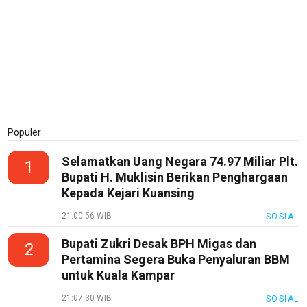
Sehat
PotensiRohil
LabuhanBatu
Info
Rohul
Nusapos
Populer
Selamatkan Uang Negara 74.97 Miliar Plt.
1
Karir
Bupati H. Muklisin Berikan Penghargaan
pendidikan
Kepada Kejari Kuansing
Kode
21:00:56 WIB
SOSIAL
Etik
Internal
Bupati Zukri Desak BPH Migas dan
2
Pertamina Segera Buka Penyaluran BBM
KEJ
untuk Kuala Kampar
Disclaimer
21:07:30 WIB
SOSIAL