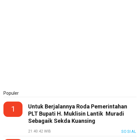
Karir
pendidikan
Kode
Etik
Internal
KEJ
Disclaimer
Tentang
Kami
Populer
Pedoman
Media
Untuk Berjalannya Roda Pemerintahan
Siber
1
PLT Bupati H. Muklisin Lantik Muradi
Redaksi
Sebagaik Sekda Kuansing
Index
21:40:42 WIB
SOSIAL
All