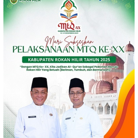
School
Pendidikan
Teknologi
kesehatan
Hiburan
otomotif
Ekonomi
Unik
Politik
Info
Bansos
N
E
T