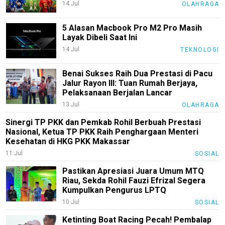
14 Jul
OLAHRAGA
Sport
5 Alasan Macbook Pro M2 Pro Masih
TeknoPedia
Layak Dibeli Saat Ini
Blog
14 Jul
TEKNOLOGI
Techno
Benai Sukses Raih Dua Prestasi di Pacu
Guide
Jalur Rayon III: Tuan Rumah Berjaya,
Pelaksanaan Berjalan Lancar
Automotive
13 Jul
Guide
OLAHRAGA
Sinergi TP PKK dan Pemkab Rohil Berbuah Prestasi
Trending
Nasional, Ketua TP PKK Raih Penghargaan Menteri
Kesehatan di HKG PKK Makassar
Smartphone
Guide
11 Jul
SOSIAL
EduBudaya
Pastikan Apresiasi Juara Umum MTQ
Riau, Sekda Rohil Fauzi Efrizal Segera
EduStyle
Kumpulkan Pengurus LPTQ
10 Jul
SOSIAL
TeknoGame
Ketinting Boat Racing Pecah! Pembalap
Economy