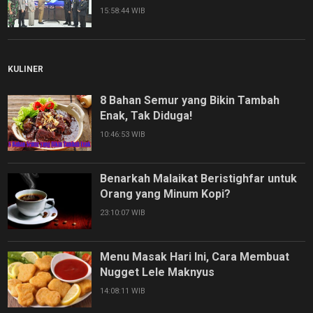
15:58:44 WIB
KULINER
8 Bahan Semur yang Bikin Tambah
Enak, Tak Diduga!
10:46:53 WIB
Benarkah Malaikat Beristighfar untuk
Orang yang Minum Kopi?
23:10:07 WIB
Menu Masak Hari Ini, Cara Membuat
Nugget Lele Maknyus
14:08:11 WIB