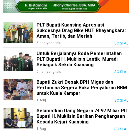
W
O
R
K
PLT Bupati Kuansing Apresiasi
Suksesnya Drag Bike HUT Bhayangkara:
Aman, Tertib, dan Meriah
jawabarat
5 hari yang lalu
SOSIAL
Guide
Untuk Berjalannya Roda Pemerintahan
PLT Bupati H. Muklisin Lantik Muradi
Money
Sebagaik Sekda Kuansing
6 hari yang lalu
SOSIAL
Liputan
Bupati Zukri Desak BPH Migas dan
Real
Pertamina Segera Buka Penyaluran BBM
untuk Kuala Kampar
Gadget
1 Aug
Guide
SOSIAL
Selamatkan Uang Negara 74.97 Miliar Plt.
Cat
Bupati H. Muklisin Berikan Penghargaan
Food
Kepada Kejari Kuansing
Lifestyle
1 Aug
SOSIAL