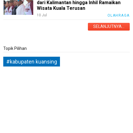
dari Kalimantan hingga Inhil Ramaikan
Wisata Kuala Terusan
Tekno
10 Jul
OLAHRAGA
Recipes
SELANJUTNYA...
Loker
InfoKepri
Topik Pilihan
KuansingTerkini
#kabupaten kuansing
Bisnis
Sehat
PotensiRohil
LabuhanBatu
Info
Rohul
Nusapos