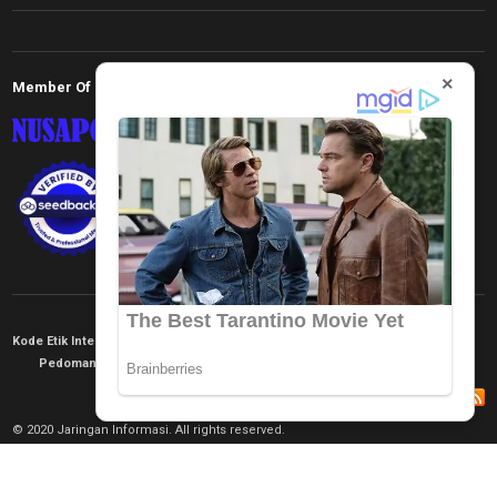
×
Member Of
Kode Etik Internal
KEJ
Disclaimer
Tentang Kami
Pedoman Media Siber
Redaksi
© 2020 Jaringan Informasi. All rights reserved.