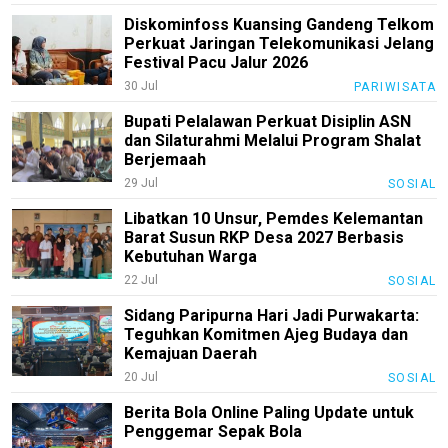
Review
Diskominfoss Kuansing Gandeng Telkom
Pinjol
Perkuat Jaringan Telekomunikasi Jelang
Festival Pacu Jalur 2026
SourceCode
30 Jul
PARIWISATA
Otomotif
Bupati Pelalawan Perkuat Disiplin ASN
dan Silaturahmi Melalui Program Shalat
infotorial
Berjemaah
29 Jul
SOSIAL
Tutor
Libatkan 10 Unsur, Pemdes Kelemantan
Theme
Barat Susun RKP Desa 2027 Berbasis
Kebutuhan Warga
Sains
22 Jul
SOSIAL
Finance
Sidang Paripurna Hari Jadi Purwakarta:
Entertain
Teguhkan Komitmen Ajeg Budaya dan
Kemajuan Daerah
Edukasi
20 Jul
SOSIAL
InfoTerbaru
Berita Bola Online Paling Update untuk
Penggemar Sepak Bola
Traveling