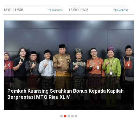
2
18:01:41 WIB
15:58:44 WIB
TEKNOLOGI
TEKNOLOGI
Pemkab Kuansing Serahkan Bonus Kepada Kapilah
Berprestasi MTQ Riau XLIV