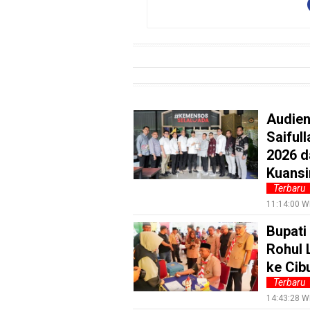
Entertain
Edukasi
InfoTerbaru
Traveling
Sport
Audien
TeknoPedia
Saiful
Blog
2026 d
Kuansi
Techno
Terbaru
Guide
11:14:00 W
Automotive
Guide
Bupati
Rohul 
Trending
ke Cib
Smartphone
Terbaru
Guide
14:43:28 W