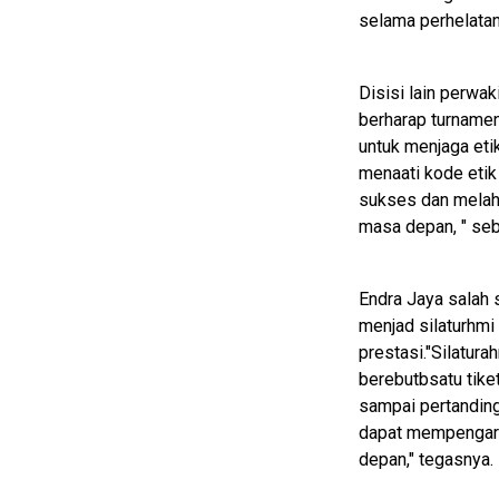
selama perhelatan,
Home
Disisi lain perwa
N
E
berharap turnamen
T
untuk menjaga eti
W
O
menaati kode etik
R
sukses dan melahi
K
masa depan, " seb
jawabarat
Endra Jaya salah 
menjad silaturhm
Guide
prestasi."Silatur
Money
berebutbsatu tiket
sampai pertanding
Liputan
dapat mempengaru
Real
depan," tegasnya.
Gadget