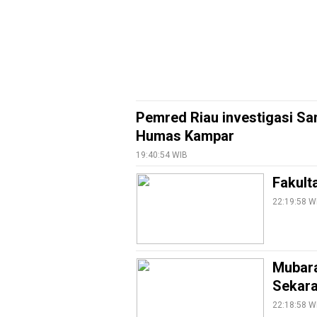
EduBudaya
EduStyle
TeknoGame
Economy
Tekno
Pemred Riau investigasi Sa
Humas Kampar
Recipes
19:40:54 WIB
Loker
Fakult
InfoKepri
22:19:58 W
KuansingTerkini
Bisnis
Sehat
Mubara
Sekara
PotensiRohil
22:18:58 W
LabuhanBatu