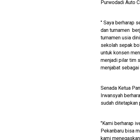
Purwodadi Auto C
" Saya berharap s
dan turnamen berj
turnamen usia din
sekolah sepak bo
untuk konsen men
menjadi pilar tim 
menjabat sebagai
Senada Ketua Pan
Irwansyah berhara
sudah ditetapkan p
M
E
N
"Kami berharap ive
U
Pekanbaru bisa me
kami menegaskan s