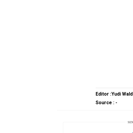
Guide
Cat
Food
Lifestyle
Review
Pinjol
SourceCode
Otomotif
infotorial
Tutor
Editor :Yudi Wald
Theme
Source : -
Sains
Finance
SEN