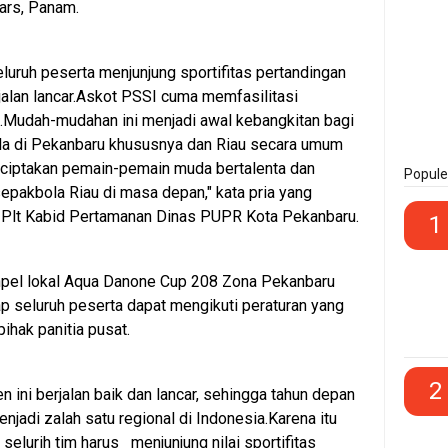
ars, Panam.
eluruh peserta menjunjung sportifitas pertandingan
alan lancar.Askot PSSI cuma memfasilitasi
i.Mudah-mudahan ini menjadi awal kebangkitan bagi
la di Pekanbaru khususnya dan Riau secara umum
ciptakan pemain-pemain muda bertalenta dan
Popule
sepakbola Riau di masa depan," kata pria yang
 Plt Kabid Pertamanan Dinas PUPR Kota Pekanbaru.
1
pel lokal Aqua Danone Cup 208 Zona Pekanbaru
p seluruh peserta dapat mengikuti peraturan yang
ihak panitia pusat.
2
n ini berjalan baik dan lancar, sehingga tahun depan
njadi zalah satu regional di Indonesia.Karena itu
elurih tim harus menjunjung nilai sportifitas