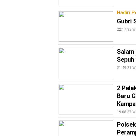
Info
Hadiri P
Rohul
Gubri 
Nusapos
22:17:32 W
Karir
Salam 
pendidikan
Sepuh 
Kode
21:49:21 W
Etik
Internal
2 Pela
KEJ
Baru G
Disclaimer
Kampa
Tentang
19:08:37 W
Kami
Polsek
Pedoman
Peram
Media