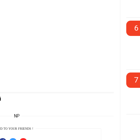
6
7
i
NP
D TO YOUR FRIENDS !