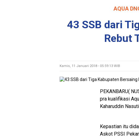
AQUA DNC
43 SSB dari Ti
Rebut 
Kamis, 11 Januari 2018 - 05:59:13 WIB
PEKANBARU( NUSA
pra kualifikasi A
Kaharuddin Nasuti
Kepastian itu did
Askot PSSI Pekanb