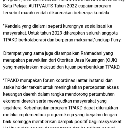
Satu Pelajar, AUTP/AUTS Tahun 2022 capaian program
tersebut masih rendah dikarenakan beberapa kendala.
jawabarat
Guide
"Kendala yang dialami seperti kurangnya sosialisasi ke
masyarakat. Untuk tahun 2023 diharapkan seluruh anggota
Money
TPAKD berkolaborasi dan berperan maksimal,"ungkap Furry.
Liputan
Ditempat yang sama juga disampaikan Rahmadani yang
Real
merupakan perwakilan dari Otoritas Jasa Keuangan (OJK)
Gadget
yang menjelaskan maksud dan tujuan pembentukan TPAKD.
Guide
"TPAKD merupakan forum koordinasi antar instansi dan
Cat
Food
stake holder terkait untuk meningkatkan percepatan akses
keuangan daerah dalam rangka mendorong pertumbuhan
Lifestyle
ekonomi daerah serta mewujudkan masyarakat yang
Review
sejahtera. Keberhasilan program TPAKD dapat ditunjukkan
Pinjol
melalui implementasi program kerja yang berjalan dengan
baik sehingga memberikan dampak positif bagi masyarakat.
SourceCode