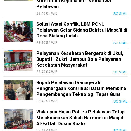
Kursi Roda Kepada Istri Ketua GWI
Kode
Pelalawan
Etik
Internal
23:40:01 WIB
SOSIAL
KEJ
Solusi Atasi Konflik, LBM PCNU
Pelalawan Gelar Sidang Bahtsul Masa'il di
Disclaimer
Desa Sialang Indah
23:50:54 WIB
SOSIAL
Tentang
Kami
Pelayanan Kesehatan Bergerak di Ukui,
Bupati H Zukri: Jemput Bola Pelayanan
Pedoman
Kesehatan Masyarakat
Media
Siber
23:49:04 WIB
SOSIAL
Bupati Pelalawan Dianugerahi
Redaksi
Penghargaan Kontribusi Dalam Membina
Index
Pengembangan Teknologi Tepat Guna
All
12:46:50 WIB
SOSIAL
Walaupun Hujan Polres Pelalawan Tetap
Melaksanakan Subuh Harmoni di Masjid
Al-Fattah Dusun Kualo
15:23:49 WIB
SOSIAL