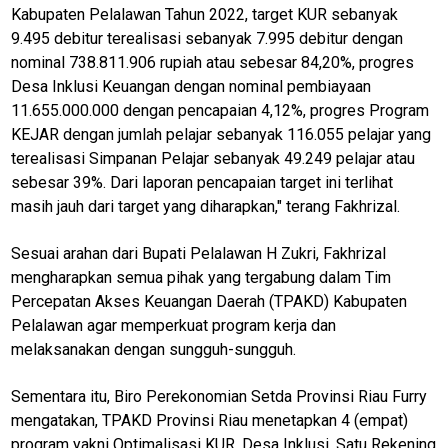
Kabupaten Pelalawan Tahun 2022, target KUR sebanyak
9.495 debitur terealisasi sebanyak 7.995 debitur dengan
nominal 738.811.906 rupiah atau sebesar 84,20%, progres
Desa Inklusi Keuangan dengan nominal pembiayaan
11.655.000.000 dengan pencapaian 4,12%, progres Program
KEJAR dengan jumlah pelajar sebanyak 116.055 pelajar yang
M
terealisasi Simpanan Pelajar sebanyak 49.249 pelajar atau
E
N
sebesar 39%. Dari laporan pencapaian target ini terlihat
U
masih jauh dari target yang diharapkan," terang Fakhrizal.
Sesuai arahan dari Bupati Pelalawan H Zukri, Fakhrizal
Home
mengharapkan semua pihak yang tergabung dalam Tim
Percepatan Akses Keuangan Daerah (TPAKD) Kabupaten
N
Pelalawan agar memperkuat program kerja dan
E
melaksanakan dengan sungguh-sungguh.
T
W
O
Sementara itu, Biro Perekonomian Setda Provinsi Riau Furry
R
K
mengatakan, TPAKD Provinsi Riau menetapkan 4 (empat)
program yakni Optimalisasi KUR, Desa Inklusi, Satu Rekening