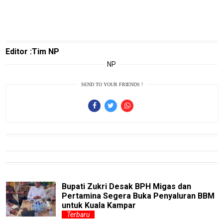
Blog
Techno
Guide
Automotive
Editor :Tim NP
Guide
NP
Trending
SEND TO YOUR FRIENDS !
Smartphone
Guide
EduBudaya
EduStyle
TeknoGame
Economy
Bupati Zukri Desak BPH Migas dan
Tekno
Pertamina Segera Buka Penyaluran BBM
untuk Kuala Kampar
Recipes
Terbaru