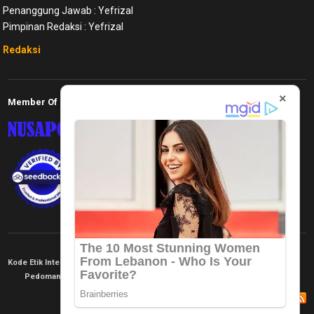
Penanggung Jawab : Yefrizal
Pimpinan Redaksi : Yefrizal
Redaksi
×
Member Of
Kode Etik Internal
KEJ
Disclaimer
Tentang Kami
Pedoman Media Siber
Redaksi