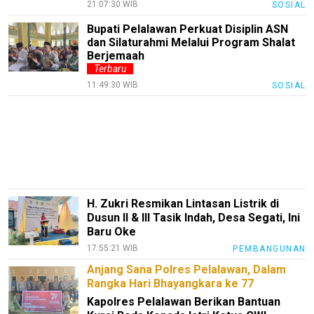
21:07:30 WIB
SOSIAL
Loker
Bupati Pelalawan Perkuat Disiplin ASN
InfoKepri
dan Silaturahmi Melalui Program Shalat
Berjemaah
KuansingTerkini
Terbaru
Bisnis
11:49:30 WIB
SOSIAL
Sehat
PotensiRohil
LabuhanBatu
Info
Rohul
H. Zukri Resmikan Lintasan Listrik di
Dusun II & III Tasik Indah, Desa Segati, Ini
Nusapos
Baru Oke
17:55:21 WIB
PEMBANGUNAN
Karir
Anjang Sana Polres Pelalawan, Dalam
Rangka Hari Bhayangkara ke 77
pendidikan
Kapolres Pelalawan Berikan Bantuan