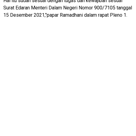
Hal itu sudah sesuai dengan tugas dan kewajiban sesuai
Otomotif
Surat Edaran Menteri Dalam Negeri Nomor 900/7105 tanggal
15 Desember 2021,"papar Ramadhani dalam rapat Pleno 1.
infotorial
Tutor
Theme
Sains
Finance
Entertain
Edukasi
InfoTerbaru
Traveling
Sport
TeknoPedia