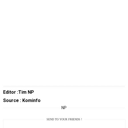
TeknoGame
Economy
Tekno
Recipes
Loker
InfoKepri
KuansingTerkini
Bisnis
Sehat
Editor :Tim NP
PotensiRohil
Source : Kominfo
LabuhanBatu
NP
Info
SEND TO YOUR FRIENDS !
Rohul