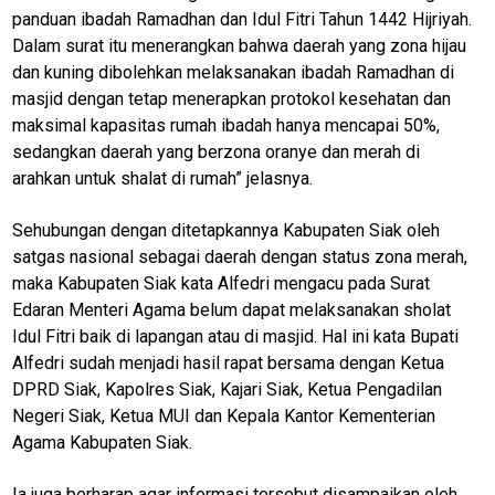
N
panduan ibadah Ramadhan dan Idul Fitri Tahun 1442 Hijriyah.
E
Dalam surat itu menerangkan bahwa daerah yang zona hijau
T
W
dan kuning dibolehkan melaksanakan ibadah Ramadhan di
O
masjid dengan tetap menerapkan protokol kesehatan dan
R
K
maksimal kapasitas rumah ibadah hanya mencapai 50%,
sedangkan daerah yang berzona oranye dan merah di
arahkan untuk shalat di rumah” jelasnya.
jawabarat
Sehubungan dengan ditetapkannya Kabupaten Siak oleh
Guide
satgas nasional sebagai daerah dengan status zona merah,
maka Kabupaten Siak kata Alfedri mengacu pada Surat
Money
Edaran Menteri Agama belum dapat melaksanakan sholat
Liputan
Idul Fitri baik di lapangan atau di masjid. Hal ini kata Bupati
Alfedri sudah menjadi hasil rapat bersama dengan Ketua
Real
DPRD Siak, Kapolres Siak, Kajari Siak, Ketua Pengadilan
Gadget
Negeri Siak, Ketua MUI dan Kepala Kantor Kementerian
Guide
Agama Kabupaten Siak.
Cat
Food
Ia juga berharap agar informasi tersebut disampaikan oleh