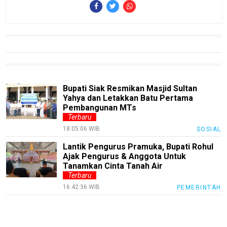
Nusapos
Karir
pendidikan
Kode
Etik
Bupati Siak Resmikan Masjid Sultan
Internal
Yahya dan Letakkan Batu Pertama
Pembangunan MTs
KEJ
Terbaru
18:05:06 WIB
SOSIAL
Disclaimer
Lantik Pengurus Pramuka, Bupati Rohul
Tentang
Ajak Pengurus & Anggota Untuk
Kami
Tanamkan Cinta Tanah Air
Terbaru
Pedoman
Media
16:42:36 WIB
PEMERINTAH
Siber
Redaksi