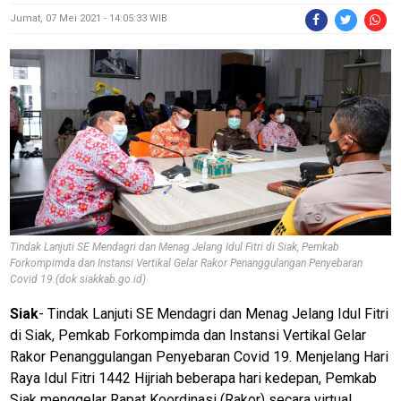
Jumat, 07 Mei 2021 - 14:05:33 WIB
Tindak Lanjuti SE Mendagri dan Menag Jelang Idul Fitri di Siak, Pemkab
Forkompimda dan Instansi Vertikal Gelar Rakor Penanggulangan Penyebaran
Covid 19.(dok siakkab.go.id)
Siak
- Tindak Lanjuti SE Mendagri dan Menag Jelang Idul Fitri
di Siak, Pemkab Forkompimda dan Instansi Vertikal Gelar
Rakor Penanggulangan Penyebaran Covid 19. Menjelang Hari
Raya Idul Fitri 1442 Hijriah beberapa hari kedepan, Pemkab
Siak menggelar Rapat Koordinasi (Rakor) secara virtual