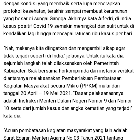
dengan kondisi yang membaik serta lupa menerapkan
protokol kesehatan, terakhir sampai membuat kerumunan
yang besar di sungai Gangga. Akhirnya kata Alfedri, di India
kasus positif Covid 19 semakin meningkat dan sulit untuk di
kendalikan lagi hingga mencapai ratusan ribu kasus per hari.
“Nah, makanya kita diingatkan dan mengambil sikap agar
tidak terjadi seperti di India,” jelasnya. Untuk itu kata dia,
sejumlah langkah telah dilaksanakan oleh Pemerintah
Kabupaten Siak bersama Forkompimda dan instansi vertikal,
diantaranya melaksanakan Pemberlakuan Pembatasan
Kegiatan Masyarakat secara Mikro (PPKM) mulai dari
M
tanggal 20 April – 19 Mei 2021. “Dasar pelaksanaannya
E
N
adalah Instruksi Menteri Dalam Negeri Nomor 9 dan Nomor
U
10 serta dari jumlah kasus dan angka kematian yang terjadi”
kata dia.
Home
“Acuan pembatasan kegiatan masyarakat yang lain adalah
Surat Edaran Menteri Agama No 03 Tahun 2021 tentang