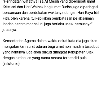
InfoTerbaru
“Peringatan wafatnya Isa Al Masih yang diperingati umat
Kristiani dan Hari Waisak bagi umat Budha juga diperingati
Traveling
bersamaan dan berdekatan waktunya dengan Hari Raya Idil
Sport
Fitri, oleh karena itu kebijakan pembatasan pelaksanaan
ibadah secara massal ini juga berlaku untuk semuanya”
TeknoPedia
jelasnya.
Blog
Kementerian Agama dalam waktu dekat kata dia juga akan
Techno
mengeluarkan surat edaran bagi umat non muslim tersebut,
Guide
yang nantinya juga akan diikuti ditingkat Kabupaten Siak
Automotive
dengan himbauan yang sama secara tersendiri pula.
Guide
(infotorial)
Trending
Smartphone
Guide
EduBudaya
EduStyle