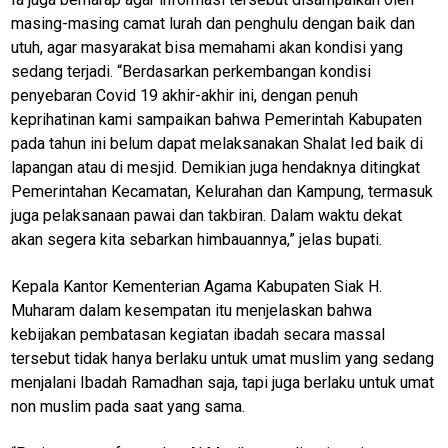
masing-masing camat lurah dan penghulu dengan baik dan
Lifestyle
utuh, agar masyarakat bisa memahami akan kondisi yang
Review
sedang terjadi. “Berdasarkan perkembangan kondisi
Pinjol
penyebaran Covid 19 akhir-akhir ini, dengan penuh
keprihatinan kami sampaikan bahwa Pemerintah Kabupaten
SourceCode
pada tahun ini belum dapat melaksanakan Shalat Ied baik di
Otomotif
lapangan atau di mesjid. Demikian juga hendaknya ditingkat
Pemerintahan Kecamatan, Kelurahan dan Kampung, termasuk
infotorial
juga pelaksanaan pawai dan takbiran. Dalam waktu dekat
Tutor
akan segera kita sebarkan himbauannya,” jelas bupati.
Theme
Kepala Kantor Kementerian Agama Kabupaten Siak H.
Sains
Muharam dalam kesempatan itu menjelaskan bahwa
kebijakan pembatasan kegiatan ibadah secara massal
Finance
tersebut tidak hanya berlaku untuk umat muslim yang sedang
Entertain
menjalani Ibadah Ramadhan saja, tapi juga berlaku untuk umat
non muslim pada saat yang sama.
Edukasi