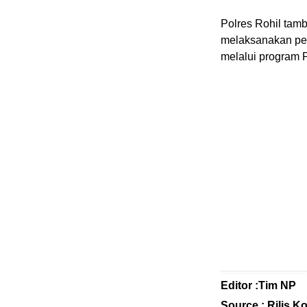
Entertain
Polres Rohil tam
Edukasi
melaksanakan pe
InfoTerbaru
melalui program P
Traveling
Sport
TeknoPedia
Blog
Techno
Guide
Automotive
Guide
Trending
Smartphone
Editor :Tim NP
Guide
Source : Rilis K