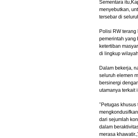
Sementara itu,Ka
Guide
menyebutkan, unt
Cat
tersebar di seluru
Food
Polisi RW terang
Lifestyle
pemerintah yang 
Review
ketertiban masya
Pinjol
di lingkup wilayah
SourceCode
Dalam bekerja, n
Otomotif
seluruh elemen m
bersinergi denga
infotorial
utamanya terkait 
Tutor
"Petugas khusus 
Theme
mengkondusifkan 
Sains
dari sejumlah kon
dalam beraktivit
Finance
merasa khawatir.,