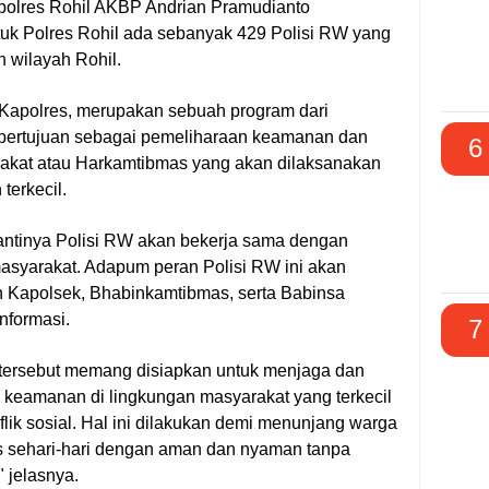
polres Rohil AKBP Andrian Pramudianto
uk Polres Rohil ada sebanyak 429 Polisi RW yang
h wilayah Rohil.
 Kapolres, merupakan sebuah program dari
bertujuan sebagai pemeliharaan keamanan dan
6
rakat atau Harkamtibmas yang akan dilaksanakan
 terkecil.
antinya Polisi RW akan bekerja sama dengan
asyarakat. Adapum peran Polisi RW ini akan
n Kapolsek, Bhabinkamtibmas, serta Babinsa
informasi.
7
tersebut memang disiapkan untuk menjaga dan
keamanan di lingkungan masyarakat yang terkecil
flik sosial. Hal ini dilakukan demi menunjang warga
as sehari-hari dengan aman dan nyaman tanpa
" jelasnya.