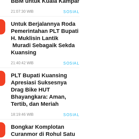
BBM untuk Kuala Kampar
21:07:30 WIB
SOSIAL
Untuk Berjalannya Roda
Pemerintahan PLT Bupati
H. Muklisin Lantik
Muradi Sebagaik Sekda
Kuansing
21:40:42 WIB
SOSIAL
PLT Bupati Kuansing
Apresiasi Suksesnya
Drag Bike HUT
Bhayangkara: Aman,
Tertib, dan Meriah
18:19:46 WIB
SOSIAL
Bongkar Komplotan
Curanmor di Rohul Satu