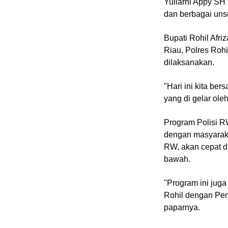
Yuliarni Appy SH
dan berbagai uns
Home
Bupati Rohil Afri
N
Riau, Polres Rohi
E
T
dilaksanakan.
W
O
R
"Hari ini kita b
K
yang di gelar oleh
Program Polisi RW
jawabarat
dengan masyarakat
RW, akan cepat di
Guide
bawah.
Money
"Program ini juga
Liputan
Rohil dengan Pem
Real
paparnya.
Gadget