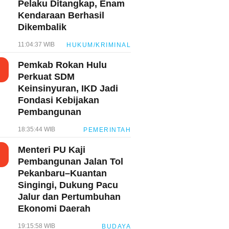
Pelaku Ditangkap, Enam
Kendaraan Berhasil
Dikembalik
11:04:37 WIB
HUKUM/KRIMINAL
Pemkab Rokan Hulu
Perkuat SDM
Keinsinyuran, IKD Jadi
Fondasi Kebijakan
Pembangunan
18:35:44 WIB
PEMERINTAH
Menteri PU Kaji
Pembangunan Jalan Tol
Pekanbaru–Kuantan
Singingi, Dukung Pacu
Jalur dan Pertumbuhan
Ekonomi Daerah
19:15:58 WIB
BUDAYA