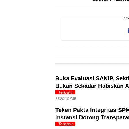
EduBudaya
EduStyle
SEN
TeknoGame
Economy
Tekno
Recipes
Loker
InfoKepri
Buka Evaluasi SAKIP, Sekd
Bukan Sekadar Habiskan 
KuansingTerkini
Terbaru
Bisnis
22:20:10 WIB
Sehat
Teken Pakta Integritas SP
Instansi Dorong Transpara
PotensiRohil
Terbaru
LabuhanBatu