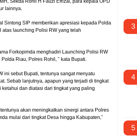
 MH, Sekda Rohil H Fauzi Efrizal, para kepala OPD
ur lainnya.
zal Sintong SIP memberikan apresiasi kepada Polda
3
l atas launching Polisi RW yang telah
ersama Forkopimda menghadiri Launching Polisi RW
 Polda Riau, Polres Rohil, " kata Bupati.
 ini sebut Bupati, tentunya sangat menyatu
4
. Sebab lanjutnya, apapun yang terjadi di tingkat
 ketahui dan diatasi dari tingkat yang paling
 tentunya akan meningkatkan sinergi antara Polres
da mulai dari tingkat Desa hingga Kabupaten,"
5