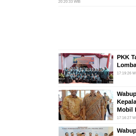
20:20:33 WIB
Info
Rohul
Nusapos
Karir
pendidikan
PKK Ta
Lomba
Kode
Etik
17:19:26 W
Internal
KEJ
Wabup 
Disclaimer
Kepala
Mobil 
Tentang
Kami
17:16:27 W
Pedoman
Wabup 
Media