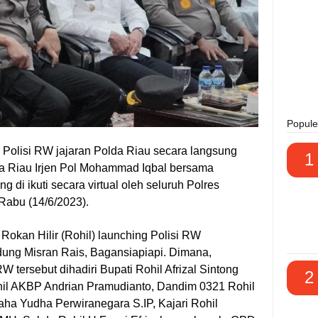
Popule
g Polisi RW jajaran Polda Riau secara langsung
1
a Riau Irjen Pol Mohammad Iqbal bersama
g di ikuti secara virtual oleh seluruh Polres
Rabu (14/6/2023).
Rokan Hilir (Rohil) launching Polisi RW
dung Misran Rais, Bagansiapiapi. Dimana,
W tersebut dihadiri Bupati Rohil Afrizal Sintong
2
hil AKBP Andrian Pramudianto, Dandim 0321 Rohil
aha Yudha Perwiranegara S.IP, Kajari Rohil