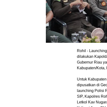
Rohil - Launchin
dilakukan Kapold
Gubernur Riau yan
Kabupaten/Kota, 
Untuk Kabupaten 
dipusatkan di Ge
M
E
launching Polisi R
N
SIP, Kapolres Ro
U
Letkol Kav Nugar