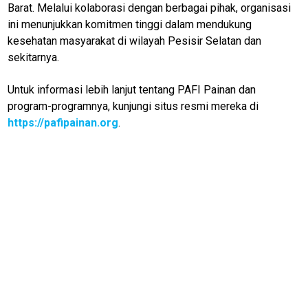
Review
Barat. Melalui kolaborasi dengan berbagai pihak, organisasi
Pinjol
ini menunjukkan komitmen tinggi dalam mendukung
kesehatan masyarakat di wilayah Pesisir Selatan dan
SourceCode
sekitarnya.
Otomotif
Untuk informasi lebih lanjut tentang PAFI Painan dan
infotorial
program-programnya, kunjungi situs resmi mereka di
Tutor
https://pafipainan.org
.
Theme
Sains
Finance
Entertain
Edukasi
InfoTerbaru
Traveling