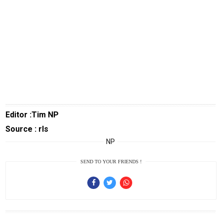
Sport
TeknoPedia
Blog
Techno
Guide
Automotive
Guide
Trending
Editor :Tim NP
Source : rls
Smartphone
Guide
NP
EduBudaya
SEND TO YOUR FRIENDS !
EduStyle
TeknoGame
Economy