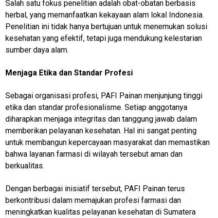
Salah satu fokus penelitian adalah obat-obatan berbasis
O
R
herbal, yang memanfaatkan kekayaan alam lokal Indonesia.
K
Penelitian ini tidak hanya bertujuan untuk menemukan solusi
kesehatan yang efektif, tetapi juga mendukung kelestarian
sumber daya alam.
jawabarat
Menjaga Etika dan Standar Profesi
Guide
Sebagai organisasi profesi, PAFI Painan menjunjung tinggi
Money
etika dan standar profesionalisme. Setiap anggotanya
Liputan
diharapkan menjaga integritas dan tanggung jawab dalam
memberikan pelayanan kesehatan. Hal ini sangat penting
Real
untuk membangun kepercayaan masyarakat dan memastikan
Gadget
bahwa layanan farmasi di wilayah tersebut aman dan
Guide
berkualitas.
Cat
Food
Dengan berbagai inisiatif tersebut, PAFI Painan terus
berkontribusi dalam memajukan profesi farmasi dan
Lifestyle
meningkatkan kualitas pelayanan kesehatan di Sumatera