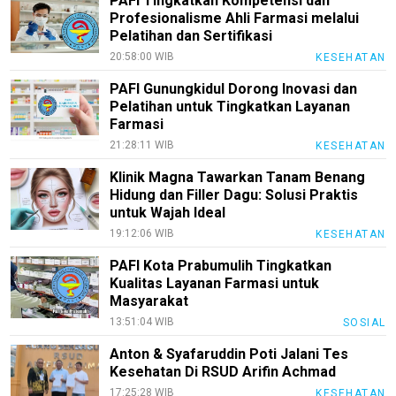
PAFI Tingkatkan Kompetensi dan
Karir
Profesionalisme Ahli Farmasi melalui
Pelatihan dan Sertifikasi
pendidikan
20:58:00 WIB
KESEHATAN
Kode
PAFI Gunungkidul Dorong Inovasi dan
Etik
Pelatihan untuk Tingkatkan Layanan
Internal
Farmasi
KEJ
21:28:11 WIB
KESEHATAN
Disclaimer
Klinik Magna Tawarkan Tanam Benang
Hidung dan Filler Dagu: Solusi Praktis
Tentang
untuk Wajah Ideal
Kami
19:12:06 WIB
KESEHATAN
Pedoman
PAFI Kota Prabumulih Tingkatkan
Media
Kualitas Layanan Farmasi untuk
Siber
Masyarakat
Redaksi
13:51:04 WIB
SOSIAL
Index
Anton & Syafaruddin Poti Jalani Tes
All
Kesehatan Di RSUD Arifin Achmad
17:25:28 WIB
KESEHATAN