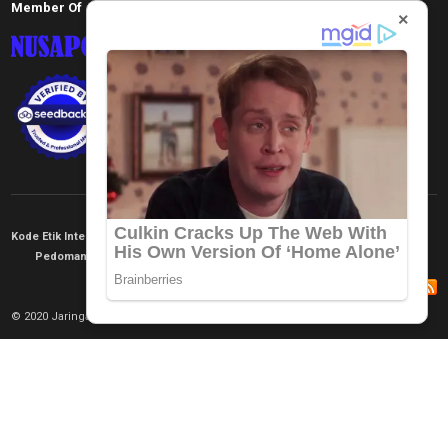
Member Of
×
Kode Etik Internal
KEJ
Disclaimer
Tentang Kami
Pedoman Media Siber
Redaksi
© 2020 Jaringan Informasi. All rights reserved.