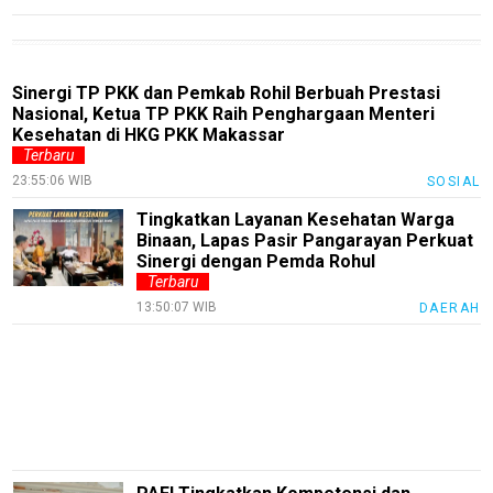
Tekno
Recipes
Sinergi TP PKK dan Pemkab Rohil Berbuah Prestasi
Loker
Nasional, Ketua TP PKK Raih Penghargaan Menteri
Kesehatan di HKG PKK Makassar
InfoKepri
Terbaru
KuansingTerkini
23:55:06 WIB
SOSIAL
Bisnis
Tingkatkan Layanan Kesehatan Warga
Binaan, Lapas Pasir Pangarayan Perkuat
Sehat
Sinergi dengan Pemda Rohul
Terbaru
PotensiRohil
13:50:07 WIB
DAERAH
LabuhanBatu
Info
Rohul
Nusapos