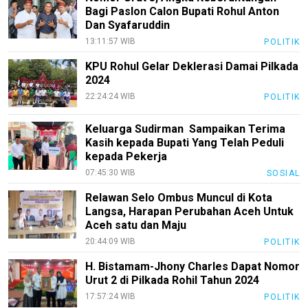
Bagi Paslon Calon Bupati Rohul Anton
Dan Syafaruddin
13:11:57 WIB
POLITIK
KPU Rohul Gelar Deklerasi Damai Pilkada
2024
22:24:24 WIB
POLITIK
Keluarga Sudirman Sampaikan Terima
Kasih kepada Bupati Yang Telah Peduli
kepada Pekerja
07:45:30 WIB
SOSIAL
Relawan Selo Ombus Muncul di Kota
Langsa, Harapan Perubahan Aceh Untuk
Aceh satu dan Maju
20:44:09 WIB
POLITIK
H. Bistamam-Jhony Charles Dapat Nomor
Urut 2 di Pilkada Rohil Tahun 2024
17:57:24 WIB
POLITIK