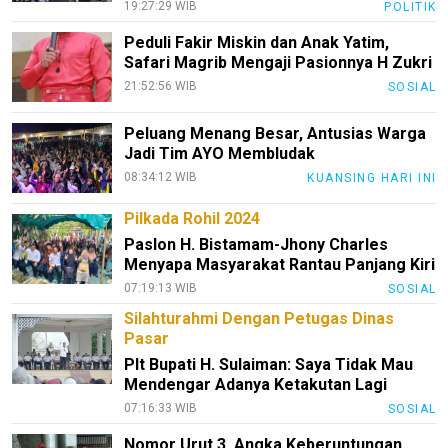
19:27:29 WIB
POLITIK
Peduli Fakir Miskin dan Anak Yatim,
Safari Magrib Mengaji Pasionnya H Zukri
21:52:56 WIB
SOSIAL
Peluang Menang Besar, Antusias Warga
Jadi Tim AYO Membludak
08:34:12 WIB
KUANSING HARI INI
Pilkada Rohil 2024
Paslon H. Bistamam-Jhony Charles
Menyapa Masyarakat Rantau Panjang Kiri
07:19:13 WIB
SOSIAL
Silahturahmi Dengan Petugas Dinas
Pasar
Plt Bupati H. Sulaiman: Saya Tidak Mau
Mendengar Adanya Ketakutan Lagi
07:16:33 WIB
SOSIAL
Nomor Urut 3, Angka Keberuntungan