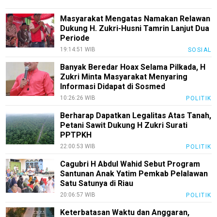
pendidikan
Masyarakat Mengatas Namakan Relawan
Kode
Dukung H. Zukri-Husni Tamrin Lanjut Dua
Etik
Periode
Internal
19:14:51 WIB
SOSIAL
KEJ
Banyak Beredar Hoax Selama Pilkada, H
Disclaimer
Zukri Minta Masyarakat Menyaring
Informasi Didapat di Sosmed
Tentang
10:26:26 WIB
POLITIK
Kami
Berharap Dapatkan Legalitas Atas Tanah,
Pedoman
Petani Sawit Dukung H Zukri Surati
Media
PPTPKH
Siber
22:00:53 WIB
POLITIK
Redaksi
Cagubri H Abdul Wahid Sebut Program
Index
Santunan Anak Yatim Pemkab Pelalawan
All
Satu Satunya di Riau
20:06:57 WIB
POLITIK
Keterbatasan Waktu dan Anggaran,