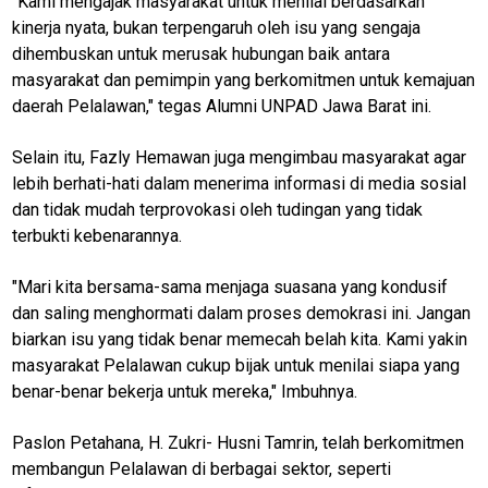
"Kami mengajak masyarakat untuk menilai berdasarkan
K
kinerja nyata, bukan terpengaruh oleh isu yang sengaja
dihembuskan untuk merusak hubungan baik antara
masyarakat dan pemimpin yang berkomitmen untuk kemajuan
jawabarat
daerah Pelalawan," tegas Alumni UNPAD Jawa Barat ini.
Guide
Selain itu, Fazly Hemawan juga mengimbau masyarakat agar
Money
lebih berhati-hati dalam menerima informasi di media sosial
Liputan
dan tidak mudah terprovokasi oleh tudingan yang tidak
terbukti kebenarannya.
Real
"Mari kita bersama-sama menjaga suasana yang kondusif
Gadget
Guide
dan saling menghormati dalam proses demokrasi ini. Jangan
biarkan isu yang tidak benar memecah belah kita. Kami yakin
Cat
masyarakat Pelalawan cukup bijak untuk menilai siapa yang
Food
benar-benar bekerja untuk mereka," Imbuhnya.
Lifestyle
Paslon Petahana, H. Zukri- Husni Tamrin, telah berkomitmen
Review
membangun Pelalawan di berbagai sektor, seperti
Pinjol