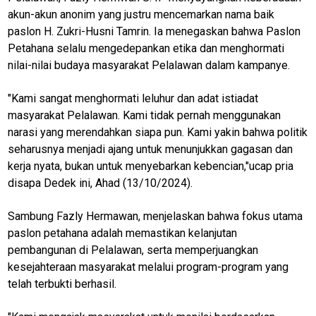
akun-akun anonim yang justru mencemarkan nama baik
paslon H. Zukri-Husni Tamrin. Ia menegaskan bahwa Paslon
Petahana selalu mengedepankan etika dan menghormati
nilai-nilai budaya masyarakat Pelalawan dalam kampanye.
"Kami sangat menghormati leluhur dan adat istiadat
masyarakat Pelalawan. Kami tidak pernah menggunakan
M
narasi yang merendahkan siapa pun. Kami yakin bahwa politik
E
seharusnya menjadi ajang untuk menunjukkan gagasan dan
N
U
kerja nyata, bukan untuk menyebarkan kebencian,"ucap pria
disapa Dedek ini, Ahad (13/10/2024).
Sambung Fazly Hermawan, menjelaskan bahwa fokus utama
Home
paslon petahana adalah memastikan kelanjutan
pembangunan di Pelalawan, serta memperjuangkan
N
E
kesejahteraan masyarakat melalui program-program yang
T
telah terbukti berhasil.
W
O
R