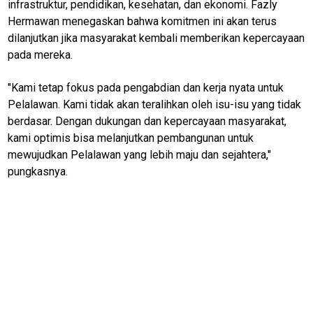
infrastruktur, pendidikan, kesehatan, dan ekonomi. Fazly
SourceCode
Hermawan menegaskan bahwa komitmen ini akan terus
dilanjutkan jika masyarakat kembali memberikan kepercayaan
Otomotif
pada mereka.
infotorial
"Kami tetap fokus pada pengabdian dan kerja nyata untuk
Tutor
Pelalawan. Kami tidak akan teralihkan oleh isu-isu yang tidak
Theme
berdasar. Dengan dukungan dan kepercayaan masyarakat,
kami optimis bisa melanjutkan pembangunan untuk
Sains
mewujudkan Pelalawan yang lebih maju dan sejahtera,"
Finance
pungkasnya.
Entertain
Edukasi
InfoTerbaru
Traveling
Sport