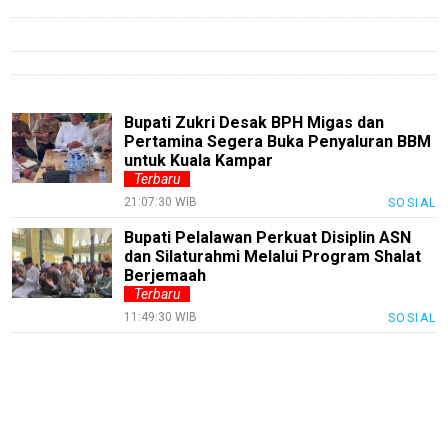
Recipes
Loker
InfoKepri
KuansingTerkini
Bupati Zukri Desak BPH Migas dan
Pertamina Segera Buka Penyaluran BBM
Bisnis
untuk Kuala Kampar
Terbaru
Sehat
21:07:30 WIB
SOSIAL
PotensiRohil
Bupati Pelalawan Perkuat Disiplin ASN
dan Silaturahmi Melalui Program Shalat
LabuhanBatu
Berjemaah
Terbaru
Info
11:49:30 WIB
Rohul
SOSIAL
Nusapos
Karir