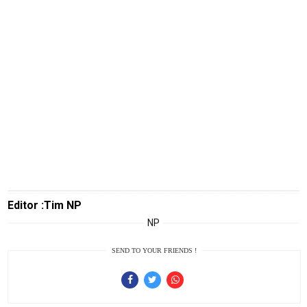
TeknoPedia
Blog
Techno
Guide
Automotive
Guide
Trending
Smartphone
Guide
EduBudaya
Editor :Tim NP
EduStyle
NP
TeknoGame
SEND TO YOUR FRIENDS !
Economy
Tekno