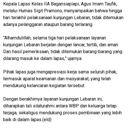
Kepala Lapas Kelas IIA Bagansiapiapi, Agus Imam Taufik,
M
melalui Humas Sigit Pramono, menyampaikan bahwa hingga
E
hari terakhir pelaksanaan kunjungan Lebaran, tidak ditemukan
N
U
adanya pelanggaran ataupun barang terlarang.
“Alhamdulillah, selama tiga hari pelaksanaan layanan
kunjungan Lebaran berjalan dengan lancar, tertib, dan aman.
Home
Dari hasil pemeriksaan, tidak ditemukan barang-barang yang
dilarang masuk ke dalam lapas,” ujarnya.
N
E
T
Pihak lapas juga mengapresiasi kerja sama seluruh pihak,
W
O
termasuk aparat keamanan dan masyarakat, yang telah
R
mendukung kelancaran kegiatan tersebut.
K
Dengan berakhirnya layanan kunjungan Lebaran ini,
diharapkan tali silaturahmi antara WBP dan keluarga tetap
jawabarat
terjaga, sekaligus mendukung proses pembinaan yang lebih
baik di dalam lapas.(eld)
Guide