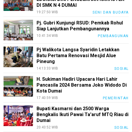
DI SMK N 4 DUMAI
19:27:50 WIB
SENI DAN BUDAYA
Pj. Gubri Kunjungi RSUD: Pemkab Rohul
Siap Lanjutkan Pembangunannya
10:41:34 WIB
PEMBANGUNAN
Pj Walikota Langsa Syaridin Letakkan
Batu Pertama Renovasi Mesjid Alue
Pineung
14:13:33 WIB
SOSIAL
H. Sukiman Hadiri Upacara Hari Lahir
Pancasila 2024 Bersama Joko Widodo Di
Kota Dumai
17:40:59 WIB
PEMERINTAH
Bupati Kasmarni dan 2500 Warga
Bengkalis Ikuti Pawai Ta'aruf MTQ Riau di
Dumai
20:43:52 WIB
SOSIAL