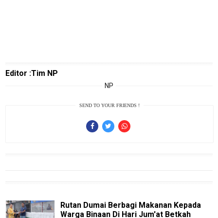
Theme
Sains
Finance
Entertain
Editor :Tim NP
Edukasi
NP
InfoTerbaru
SEND TO YOUR FRIENDS !
Traveling
Sport
TeknoPedia
Blog
Techno
Guide
Rutan Dumai Berbagi Makanan Kepada
Automotive
Warga Binaan Di Hari Jum'at Betkah