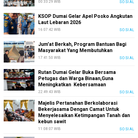
00:33:29 WIB
Bisnis
SOSIAL
Sehat
KSOP Dumai Gelar Apel Posko Angkutan
Laut Lebaran 2026
PotensiRohil
16:07:42 WIB
SOSIAL
LabuhanBatu
Jum'at Berkah, Program Bantuan Bagi
Info
Masyarakat Yang Membutuhkan
Rohul
17:41:50 WIB
SOSIAL
Nusapos
Rutan Dumai Gelar Buka Bersama
Petugas dan Warga Binaan,Guna
Karir
Meningkatkan Kebersamaan
22:49:43 WIB
SOSIAL
pendidikan
Majelis Pertanahan Berkolaborasi
Kode
Bekerjasama Dengan Camat Untuk
Etik
Menyelesaikan Ketimpangan Tanah dan
Internal
kebun sawit
KEJ
11:08:07 WIB
SOSIAL