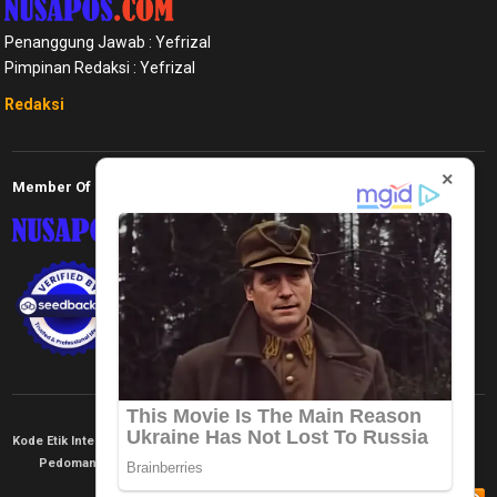
Penanggung Jawab : Yefrizal
Pimpinan Redaksi : Yefrizal
Redaksi
×
Member Of
Kode Etik Internal
KEJ
Disclaimer
Tentang Kami
Pedoman Media Siber
Redaksi