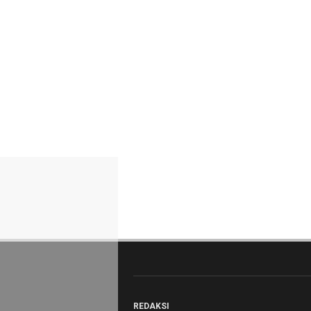
W
O
R
K
jawabarat
Guide
Money
Liputan
Real
Gadget
Guide
Cat
Food
Lifestyle
REDAKSI