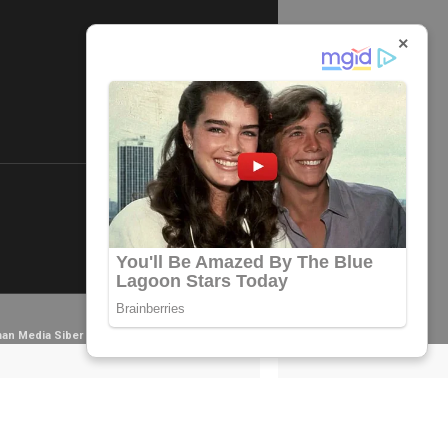
×
×
an Media Siber
Redaksi