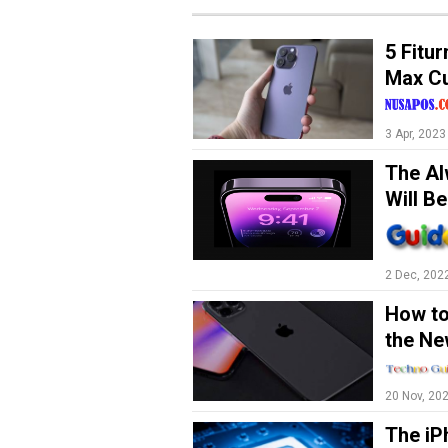
5 Fitu
Max C
3 Apr, 2023
The Al
Will Be
M
E
N
2 Dec, 202
U
How to
the Ne
Home
Sosial
20 Nov, 20
Pekanbaru
The iP