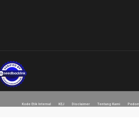
Kode Etik Internal
KEJ
Disclaimer
Tentang Kami
Pedom