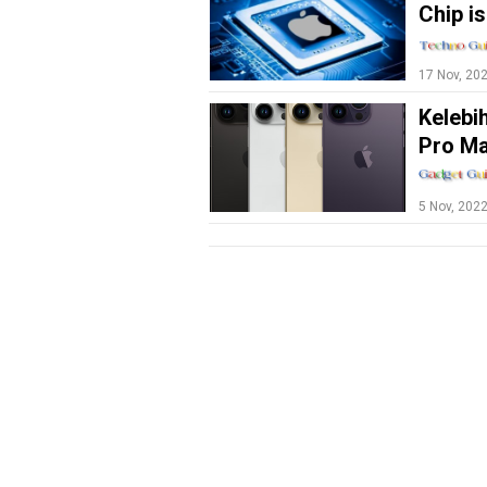
Chip i
School
Pendidikan
17 Nov, 20
Teknologi
Kelebi
kesehatan
Pro M
Hiburan
5 Nov, 202
otomotif
Ekonomi
Unik
Politik
Info
Bansos
N
E
T