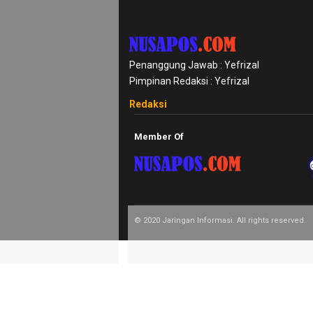
Review
Pinjol
SourceCode
Penanggung Jawab : Yefrizal
Otomotif
Pimpinan Redaksi : Yefrizal
infotorial
Redaksi
Tutor
Member Of
Theme
Sains
Finance
© 2020 Jaringan Informasi. All rights reserved.
Entertain
Edukasi
InfoTerbaru
Traveling