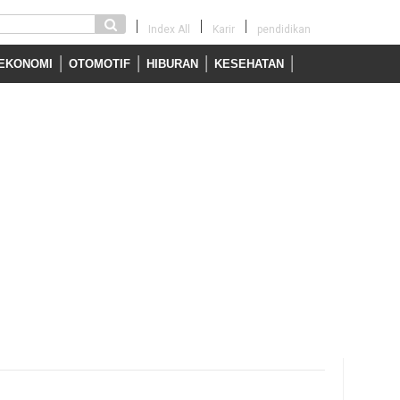
Index All
Karir
pendidikan
EKONOMI
OTOMOTIF
HIBURAN
KESEHATAN