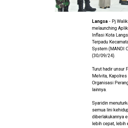
Home
Langsa
- Pj Walik
N
melaunching Apli
E
T
Inflasi Kota Lang
W
Terpadu Kecamata
O
R
System (MANDI ON
K
(30/09/24).
Turut hadir unsu
jawabarat
Melvita, Kapolre
Organisasi Peran
Guide
lainnya.
Money
Syaridin menuturka
Liputan
semua lini kehid
Real
diberlakukannya e
lebih cepat, lebih 
Gadget