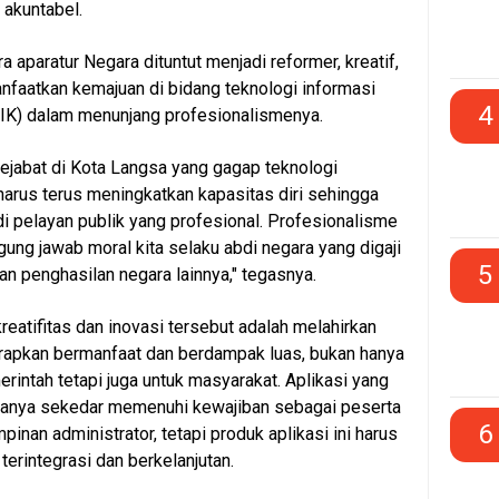
 akuntabel.
ra aparatur Negara dituntut menjadi reformer, kreatif,
nfaatkan kemajuan di bidang teknologi informasi
4
TIK) dalam menunjang profesionalismenya.
pejabat di Kota Langsa yang gagap teknologi
 harus terus meningkatkan kapasitas diri sehingga
di pelayan publik yang profesional. Profesionalisme
gung jawab moral kita selaku abdi negara yang digaji
5
dan penghasilan negara lainnya," tegasnya.
reatifitas dan inovasi tersebut adalah melahirkan
arapkan bermanfaat dan berdampak luas, bukan hanya
erintah tetapi juga untuk masyarakat. Aplikasi yang
 hanya sekedar memenuhi kewajiban sebagai peserta
6
inan administrator, tetapi produk aplikasi ini harus
terintegrasi dan berkelanjutan.