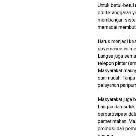
EduBudaya
Untuk betul-betu
politik anggaran 
EduStyle
membangun sistem 
TeknoGame
memadai membutu
Economy
Harus menjadi k
Tekno
governance ini m
Langsa juga sema
Recipes
telepon pintar (s
Loker
Masyarakat maunya
dan mudah. Tanpa 
InfoKepri
pelayanan paripu
KuansingTerkini
Masyarakat juga b
Bisnis
Langsa dan seluk 
Sehat
berpartisipasi da
pemerintahan. Mas
PotensiRohil
promosi dan pema
LabuhanBatu
bangun.