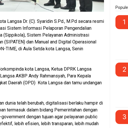
Popule
1
ota Langsa Dr. (C). Syaridin S.Pd., M.Pd secara resmi
kasi Sistem Informasi Pelaporan Pengendalian
sa (Sippikola), Sistem Pelayanan Administrasi
n (SIPATEN) dan Manual and Digital Operasional
-TIME, di Aula Setda kota Langsa, Senin
2
r Forkompinda kota Langsa, Ketua DPRK Langsa
s Langsa AKBP Andy Rahmansyah, Para Kepala
gkat Daerah (OPD) Kota Langsa dan tamu undangan
n dunia telah berubah, digitalisasi berlaku hampir di
upan termasuk dalam bidang Pemerintahan dengan
3
-government dengan tujuan agar pelayanan public
efektif, lebih efisien, lebih transparan, lebih mudah