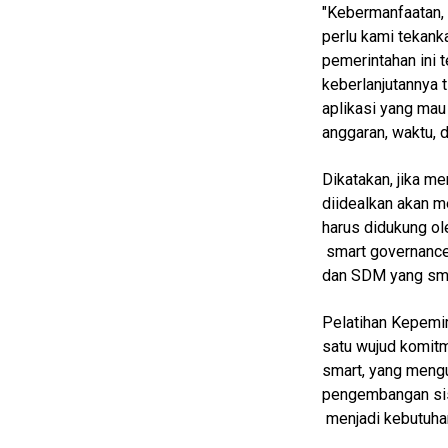
Entertain
"Kebermanfaatan, 
perlu kami tekanka
Edukasi
pemerintahan ini t
InfoTerbaru
keberlanjutannya t
aplikasi yang mau 
Traveling
anggaran, waktu, d
Sport
Dikatakan, jika m
TeknoPedia
diidealkan akan me
Blog
harus didukung o
smart governance t
Techno
Guide
dan SDM yang sma
Automotive
Pelatihan Kepemim
Guide
satu wujud komi
Trending
smart, yang meng
pengembangan sist
Smartphone
menjadi kebutuh
Guide