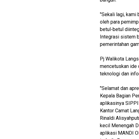
Info
"Sekali lagi, kami
Rohul
oleh para pemimpi
Nusapos
betul-betul diinte
Integrasi sistem 
pemerintahan gam
Karir
pendidikan
Pj Walikota Langs
mencetuskan ide 
Kode
teknologi dan inf
Etik
Internal
"Selamat dan apres
KEJ
Kepala Bagian Pe
Disclaimer
aplikasinya SIPPI
Kantor Camat Lan
Tentang
Rinaldi Alisyahput
Kami
kecil Menengah 
Pedoman
aplikasi MANDI O
Media