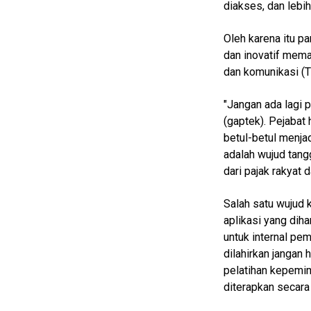
diakses, dan lebih
Guide
Cat
Oleh karena itu pa
Food
dan inovatif mema
dan komunikasi (
Lifestyle
Review
"Jangan ada lagi 
Pinjol
(gaptek). Pejabat
betul-betul menja
SourceCode
adalah wujud tang
Otomotif
dari pajak rakyat 
infotorial
Salah satu wujud k
Tutor
aplikasi yang dih
untuk internal pem
Theme
dilahirkan jangan
Sains
pelatihan kepemimp
diterapkan secara 
Finance