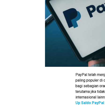
PayPal telah menj
paling populer di 
M
bagi sebagian ora
E
terutama jika tid
N
U
internasional lain
Up Saldo PayPal