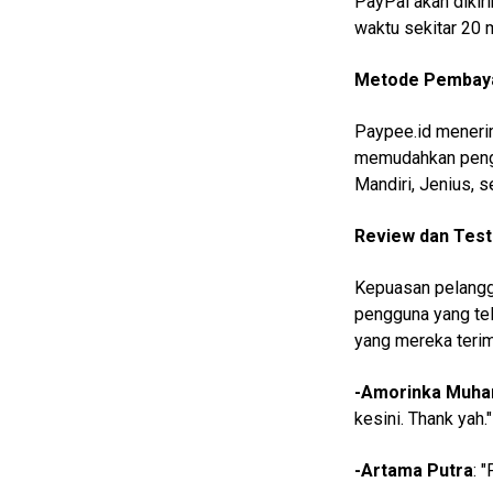
PayPal akan dikir
EduBudaya
waktu sekitar 20 m
EduStyle
Metode Pembaya
TeknoGame
Economy
Paypee.id meneri
memudahkan penggu
Tekno
Mandiri, Jenius, 
Recipes
Review dan Tes
Loker
Kepuasan pelangga
InfoKepri
pengguna yang te
KuansingTerkini
yang mereka terim
Bisnis
-Amorinka Muh
Sehat
kesini. Thank yah."
PotensiRohil
-Artama Putra
: 
LabuhanBatu