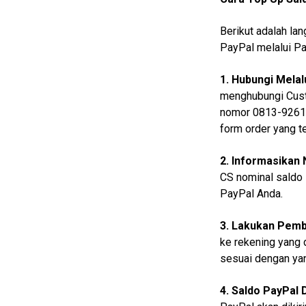
Entertain
Edukasi
Berikut adalah la
PayPal melalui Pa
InfoTerbaru
Traveling
1. Hubungi Mela
menghubungi Cust
Sport
nomor 0813-9261-
TeknoPedia
form order yang te
Blog
2. Informasikan
Techno
CS nominal saldo 
Guide
PayPal Anda.
Automotive
3. Lakukan Pem
Guide
ke rekening yang d
Trending
sesuai dengan yan
Smartphone
Guide
4. Saldo PayPal 