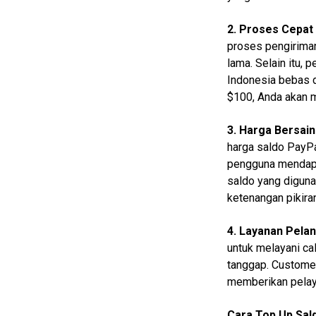
Guide
2. Proses Cepat
Cat
proses pengirima
Food
lama. Selain itu,
Lifestyle
Indonesia bebas d
$100, Anda akan m
Review
Pinjol
3. Harga Bersai
SourceCode
harga saldo PayP
pengguna mendapat
Otomotif
saldo yang diguna
infotorial
ketenangan pikira
Tutor
4. Layanan Pela
Theme
untuk melayani ca
tanggap. Customer
Sains
memberikan pelay
Finance
Cara Top Up Sald