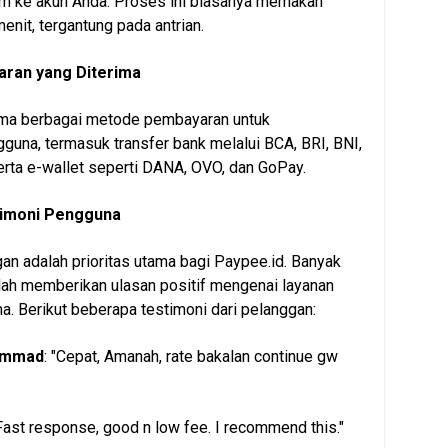
im ke akun Anda. Proses ini biasanya memakan
enit, tergantung pada antrian.
ran yang Diterima
ma berbagai metode pembayaran untuk
na, termasuk transfer bank melalui BCA, BRI, BNI,
serta e-wallet seperti DANA, OVO, dan GoPay.
timoni Pengguna
n adalah prioritas utama bagi Paypee.id. Banyak
lah memberikan ulasan positif mengenai layanan
a. Berikut beberapa testimoni dari pelanggan:
ammad
: "Cepat, Amanah, rate bakalan continue gw
"Fast response, good n low fee. I recommend this."