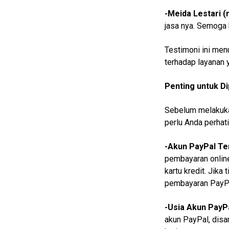
-Meida Lestari 
Info
jasa nya. Semoga
Rohul
Nusapos
Testimoni ini me
terhadap layanan 
Karir
Penting untuk D
pendidikan
Sebelum melakuka
Kode
Etik
perlu Anda perhati
Internal
-Akun PayPal Ter
KEJ
pembayaran online
Disclaimer
kartu kredit. Jika
pembayaran PayPa
Tentang
Kami
-Usia Akun PayP
Pedoman
akun PayPal, disa
Media