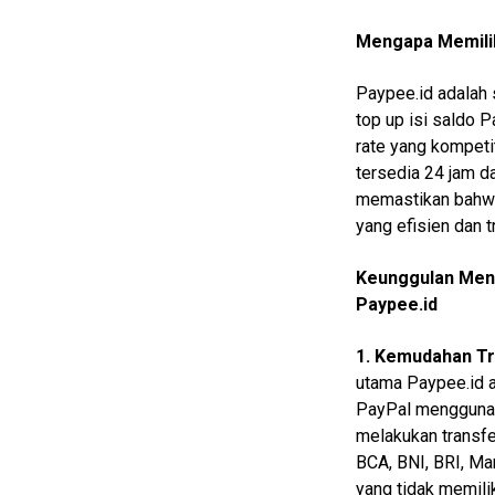
Mengapa Memilih
Home
Paypee.id adalah 
N
E
top up isi saldo 
T
rate yang kompeti
W
O
tersedia 24 jam d
R
memastikan bahw
K
yang efisien dan t
Keunggulan Meng
jawabarat
Paypee.id
Guide
1. Kemudahan Tr
Money
utama Paypee.id 
PayPal menggunak
Liputan
melakukan transfe
Real
BCA, BNI, BRI, Ma
yang tidak memili
Gadget