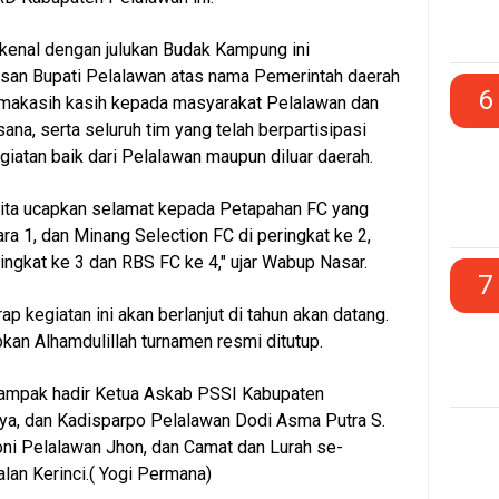
dikenal dengan julukan Budak Kampung ini
an Bupati Pelalawan atas nama Pemerintah daerah
6
makasih kasih kepada masyarakat Pelalawan dan
sana, serta seluruh tim yang telah berpartisipasi
atan baik dari Pelalawan maupun diluar daerah.
 kita ucapkan selamat kepada Petapahan FC yang
ara 1, dan Minang Selection FC di peringkat ke 2,
ingkat ke 3 dan RBS FC ke 4," ujar Wabup Nasar.
7
rap kegiatan ini akan berlanjut di tahun akan datang.
an Alhamdulillah turnamen resmi ditutup.
tampak hadir Ketua Askab PSSI Kabupaten
ya, dan Kadisparpo Pelalawan Dodi Asma Putra S.
oni Pelalawan Jhon, dan Camat dan Lurah se-
an Kerinci.( Yogi Permana)