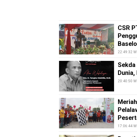
Info
Rohul
Nusapos
CSR PT
Penggu
Baselo
Karir
22:49:32 W
pendidikan
Sekda 
Kode
Dunia,
Etik
Internal
20:40:50 W
KEJ
Disclaimer
Meriah
Pelala
Tentang
Pesert
Kami
17:06:44 W
Pedoman
Media