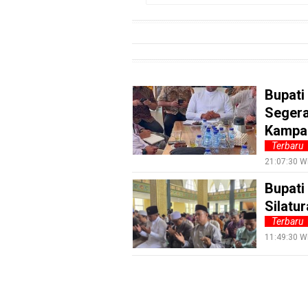
EduBudaya
EduStyle
TeknoGame
Economy
Bupati
Tekno
Segera
Kampa
Recipes
Terbaru
Loker
21:07:30 W
InfoKepri
Bupati
Silatu
KuansingTerkini
Terbaru
Bisnis
11:49:30 W
Sehat
PotensiRohil
LabuhanBatu