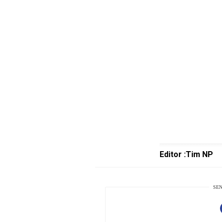
Entertain
Edukasi
InfoTerbaru
Traveling
Sport
TeknoPedia
Blog
Techno
Guide
Automotive
Editor :Tim NP
Guide
Trending
SEN
Smartphone
Guide