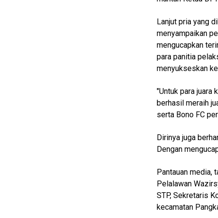
Guide
Lanjut pria yang 
Cat
menyampaikan pes
Food
mengucapkan teri
Lifestyle
para panitia pelak
menyukseskan kegi
Review
Pinjol
"Untuk para juara
SourceCode
berhasil meraih ju
Otomotif
serta Bono FC per
infotorial
Dirinya juga berha
Dengan mengucapk
Tutor
Theme
Pantauan media, 
Pelalawan Wazirs
Sains
STP, Sekretaris K
Finance
kecamatan Pangkal