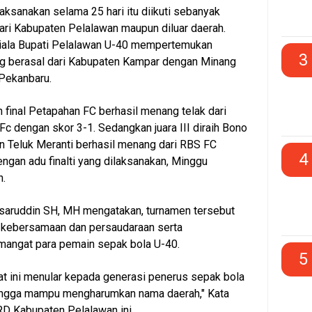
aksanakan selama 25 hari itu diikuti sebanyak
dari Kabupaten Pelalawan maupun diluar daerah.
l Piala Bupati Pelalawan U-40 mempertemukan
3
g berasal dari Kabupaten Kampar dengan Minang
 Pekanbaru.
 final Petapahan FC berhasil menang telak dari
Fc dengan skor 3-1. Sedangkan juara III diraih Bono
 Teluk Meranti berhasil menang dari RBS FC
4
ngan adu finalti yang dilaksanakan, Minggu
h.
asaruddin SH, MH mengatakan, turnamen tersebut
ebersamaan dan persaudaraan serta
ngat para pemain sepak bola U-40.
5
 ini menular kepada generasi penerus sepak bola
ingga mampu mengharumkan nama daerah," Kata
D Kabupaten Pelalawan ini.