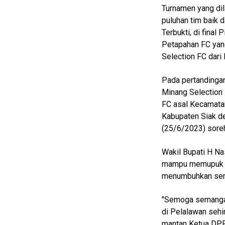
Turnamen yang dil
Home
puluhan tim baik 
Terbukti, di fina
N
Petapahan FC yan
E
Selection FC dari
T
W
O
Pada pertandingan
R
Minang Selection 
K
FC asal Kecamatan
Kabupaten Siak de
(25/6/2023) sore
jawabarat
Guide
Wakil Bupati H N
mampu memupuk k
Money
menumbuhkan sema
Liputan
"Semoga semangat
Real
di Pelalawan seh
Gadget
mantan Ketua DPR