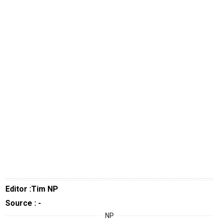
Real
Gadget
Guide
Cat
Food
Lifestyle
Review
Pinjol
SourceCode
Otomotif
infotorial
Tutor
Editor :Tim NP
Theme
Source : -
Sains
NP