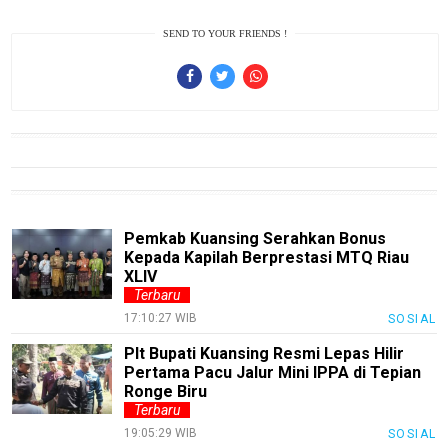
Finance
SEND TO YOUR FRIENDS !
Entertain
Edukasi
InfoTerbaru
Traveling
Sport
TeknoPedia
Pemkab Kuansing Serahkan Bonus
Kepada Kapilah Berprestasi MTQ Riau
Blog
XLIV
Terbaru
Techno
17:10:27 WIB
SOSIAL
Guide
Plt Bupati Kuansing Resmi Lepas Hilir
Automotive
Pertama Pacu Jalur Mini IPPA di Tepian
Guide
Ronge Biru
Terbaru
Trending
19:05:29 WIB
SOSIAL