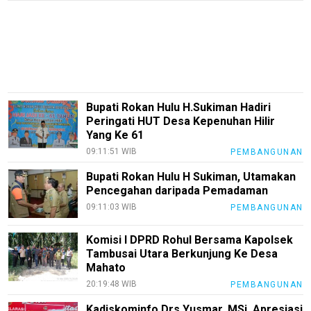
Smartphone
Guide
EduBudaya
EduStyle
TeknoGame
Bupati Rokan Hulu H.Sukiman Hadiri
Economy
Peringati HUT Desa Kepenuhan Hilir
Yang Ke 61
Tekno
09:11:51 WIB
PEMBANGUNAN
Recipes
Bupati Rokan Hulu H Sukiman, Utamakan
Pencegahan daripada Pemadaman
Loker
09:11:03 WIB
PEMBANGUNAN
InfoKepri
Komisi I DPRD Rohul Bersama Kapolsek
KuansingTerkini
Tambusai Utara Berkunjung Ke Desa
Mahato
Bisnis
20:19:48 WIB
PEMBANGUNAN
Sehat
Kadiskominfo Drs Yusmar, MSi, Apresiasi