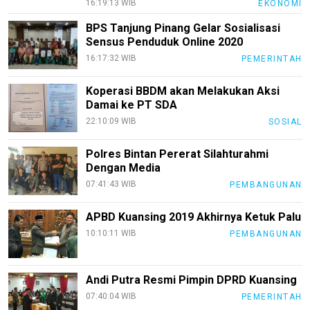
16:19:13 WIB
EKONOMI
Pedoman
BPS Tanjung Pinang Gelar Sosialisasi
Media
Sensus Penduduk Online 2020
Siber
16:17:32 WIB
PEMERINTAH
Redaksi
Koperasi BBDM akan Melakukan Aksi
Index
Damai ke PT SDA
All
22:10:09 WIB
SOSIAL
Polres Bintan Pererat Silahturahmi
Dengan Media
07:41:43 WIB
PEMBANGUNAN
APBD Kuansing 2019 Akhirnya Ketuk Palu
10:10:11 WIB
PEMBANGUNAN
Andi Putra Resmi Pimpin DPRD Kuansing
07:40:04 WIB
PEMERINTAH