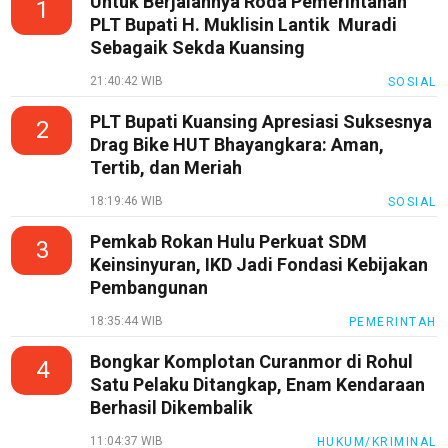
Untuk Berjalannya Roda Pemerintahan
1
PLT Bupati H. Muklisin Lantik Muradi
Sebagaik Sekda Kuansing
21:40:42 WIB
SOSIAL
PLT Bupati Kuansing Apresiasi Suksesnya
2
Drag Bike HUT Bhayangkara: Aman,
Tertib, dan Meriah
18:19:46 WIB
SOSIAL
Pemkab Rokan Hulu Perkuat SDM
3
Keinsinyuran, IKD Jadi Fondasi Kebijakan
Pembangunan
18:35:44 WIB
PEMERINTAH
Bongkar Komplotan Curanmor di Rohul
4
Satu Pelaku Ditangkap, Enam Kendaraan
Berhasil Dikembalik
11:04:37 WIB
HUKUM/KRIMINAL