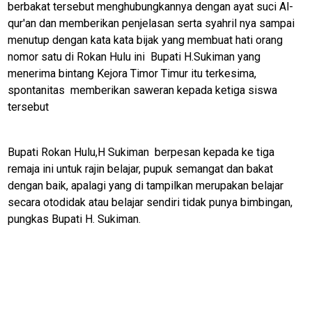
berbakat tersebut menghubungkannya dengan ayat suci Al-
U
qur'an dan memberikan penjelasan serta syahril nya sampai
menutup dengan kata kata bijak yang membuat hati orang
nomor satu di Rokan Hulu ini Bupati H.Sukiman yang
Home
menerima bintang Kejora Timor Timur itu terkesima,
spontanitas memberikan saweran kepada ketiga siswa
N
tersebut
E
T
W
O
Bupati Rokan Hulu,H Sukiman berpesan kepada ke tiga
R
K
remaja ini untuk rajin belajar, pupuk semangat dan bakat
dengan baik, apalagi yang di tampilkan merupakan belajar
secara otodidak atau belajar sendiri tidak punya bimbingan,
pungkas Bupati H. Sukiman.
jawabarat
Guide
Money
Liputan