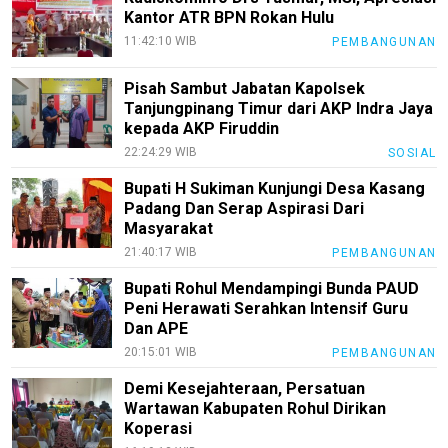
PotensiRohil
Kantor ATR BPN Rokan Hulu
11:42:10 WIB
PEMBANGUNAN
LabuhanBatu
Info
Pisah Sambut Jabatan Kapolsek
Rohul
Tanjungpinang Timur dari AKP Indra Jaya
kepada AKP Firuddin
Nusapos
22:24:29 WIB
SOSIAL
Bupati H Sukiman Kunjungi Desa Kasang
Karir
Padang Dan Serap Aspirasi Dari
Masyarakat
pendidikan
21:40:17 WIB
PEMBANGUNAN
Kode
Bupati Rohul Mendampingi Bunda PAUD
Etik
Peni Herawati Serahkan Intensif Guru
Internal
Dan APE
KEJ
20:15:01 WIB
PEMBANGUNAN
Disclaimer
Demi Kesejahteraan, Persatuan
Wartawan Kabupaten Rohul Dirikan
Tentang
Koperasi
Kami