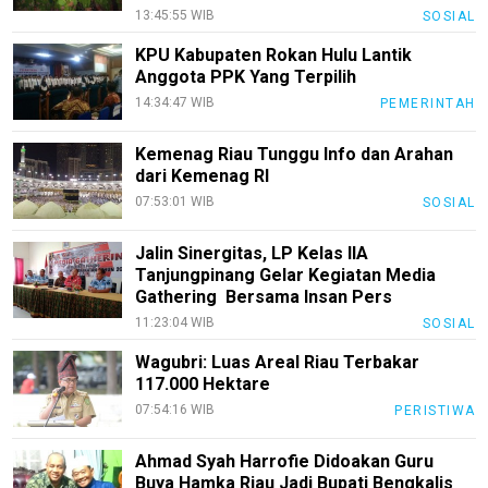
EduBudaya
13:45:55 WIB
SOSIAL
EduStyle
KPU Kabupaten Rokan Hulu Lantik
Anggota PPK Yang Terpilih
TeknoGame
14:34:47 WIB
PEMERINTAH
Economy
Kemenag Riau Tunggu Info dan Arahan
Tekno
dari Kemenag RI
07:53:01 WIB
SOSIAL
Recipes
Loker
Jalin Sinergitas, LP Kelas IIA
Tanjungpinang Gelar Kegiatan Media
InfoKepri
Gathering Bersama Insan Pers
11:23:04 WIB
SOSIAL
KuansingTerkini
Wagubri: Luas Areal Riau Terbakar
Bisnis
117.000 Hektare
Sehat
07:54:16 WIB
PERISTIWA
PotensiRohil
Ahmad Syah Harrofie Didoakan Guru
Buya Hamka Riau Jadi Bupati Bengkalis
LabuhanBatu