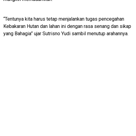
Home
“Tentunya kita harus tetap menjalankan tugas pencegahan
Kebakaran Hutan dan lahan ini dengan rasa senang dan sikap
N
E
yang Bahagia” ujar Sutrisno Yudi sambil menutup arahannya.
T
W
O
R
K
jawabarat
Guide
Money
Liputan
Real
Gadget