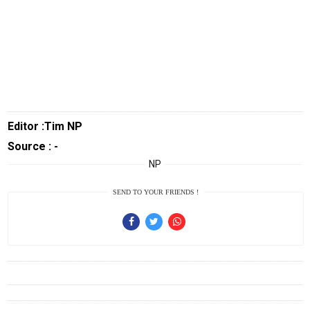
Guide
Cat
Food
Lifestyle
Review
Pinjol
Editor :Tim NP
SourceCode
Source : -
Otomotif
NP
infotorial
SEND TO YOUR FRIENDS !
Tutor
Theme
Sains
Finance