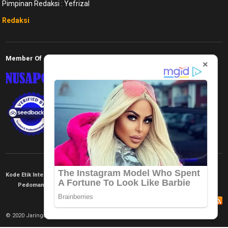
Pimpinan Redaksi : Yefrizal
Redaksi
Member Of
×
Kode Etik Internal
KEJ
Disclaimer
Tentang Kami
Pedoman Media Siber
Redaksi
© 2020 Jaringan Informasi. All rights reserved.