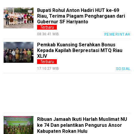
Entertain
Bupati Rohul Anton Hadiri HUT ke-69
Edukasi
Riau, Terima Piagam Penghargaan dari
Gubernur SF Hariyanto
InfoTerbaru
Terbaru
Traveling
08:36:41 WIB
PEMERINTAH
Sport
Pemkab Kuansing Serahkan Bonus
Kepada Kapilah Berprestasi MTQ Riau
TeknoPedia
XLIV
Terbaru
Blog
17:10:27 WIB
SOSIAL
Techno
Guide
Automotive
Guide
Trending
Ribuan Jamaah Ikuti Harlah Muslimat NU
Smartphone
ke 74 Dan pelantikan Pengurus Ansor
Guide
Kabupaten Rokan Hulu