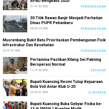
APBD Bengkalis 2020
Siber
07:41:02 WIB
PEMBANGUNAN
Redaksi
30 Titik Rawan Banjir Menjadi Perhatian
Index
Dinas PUPR Pekanbaru
All
08:08:29 WIB
PEMBANGUNAN
Musrenbang Bukit Batu Prioritaskan Pembangunan Fisik
Infrastrukur Dan Kesehatan
20:47:07 WIB
PEMBANGUNAN
Pertamina Pastikan Kilang Sei Pakning
Beroperasi Normal
12:19:46 WIB
EKONOMI
Bupati Kuansing Resmi Tutup Kejuaraan
Bola Voli Antar Klub U-20
09:00:41 WIB
OLAHRAGA
Bupati Kuansing Buka Gebyar Fisika ke-
13 di SMAN 1 Kuantan Mudik