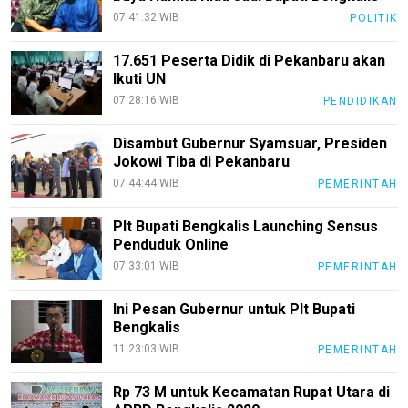
07:41:32 WIB
POLITIK
Info
Rohul
17.651 Peserta Didik di Pekanbaru akan
Ikuti UN
Nusapos
07:28:16 WIB
PENDIDIKAN
Karir
Disambut Gubernur Syamsuar, Presiden
Jokowi Tiba di Pekanbaru
pendidikan
07:44:44 WIB
PEMERINTAH
Kode
Etik
Plt Bupati Bengkalis Launching Sensus
Internal
Penduduk Online
07:33:01 WIB
KEJ
PEMERINTAH
Disclaimer
Ini Pesan Gubernur untuk Plt Bupati
Bengkalis
Tentang
11:23:03 WIB
PEMERINTAH
Kami
Pedoman
Rp 73 M untuk Kecamatan Rupat Utara di
Media