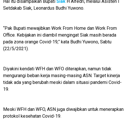
Hal itu disampaikan Bupati
Siak
H Alfedri, melalui Asisten I
Setdakab Siak, Leonardus Budhi Yuwono.
“Pak Bupati mewajibkan Work From Home dan Work From
Office. Kebijakan ini diambil mengingat Siak masih berada
pada zona orange Covid-19,” kata Budhi Yuwono, Sabtu
(22/5/2021).
Diyakini kendati WFH dan WFO diterapkan, namun tidak
M
mengurangi beban kerja masing-masing ASN. Target kinerja
E
N
tidak ada yang berubah meski dalam situasi pandemi Covid-
U
19.
Home
Meski WFH dan WFO, ASN juga diwajibkan untuk menerapkan
protokol kesehatan Covid-19.
N
E