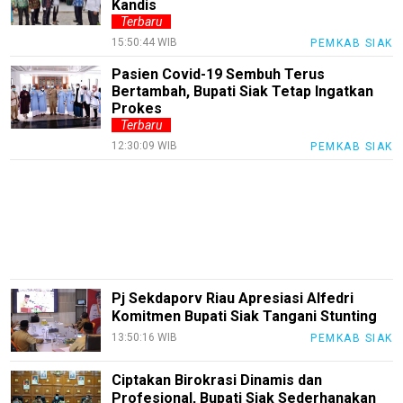
Kandis
Economy
Terbaru
15:50:44 WIB
PEMKAB SIAK
Tekno
Pasien Covid-19 Sembuh Terus
Recipes
Bertambah, Bupati Siak Tetap Ingatkan
Prokes
Loker
Terbaru
InfoKepri
12:30:09 WIB
PEMKAB SIAK
KuansingTerkini
Bisnis
Sehat
PotensiRohil
Pj Sekdaporv Riau Apresiasi Alfedri
LabuhanBatu
Komitmen Bupati Siak Tangani Stunting
Info
13:50:16 WIB
PEMKAB SIAK
Rohul
Ciptakan Birokrasi Dinamis dan
Nusapos
Profesional, Bupati Siak Sederhanakan