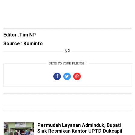
Traveling
Sport
TeknoPedia
Editor :Tim NP
Blog
Source : Kominfo
Techno
NP
Guide
Automotive
SEND TO YOUR FRIENDS !
Guide
Trending
Smartphone
Guide
EduBudaya
EduStyle
Permudah Layanan Adminduk, Bupati
TeknoGame
Siak Resmikan Kantor UPTD Dukcapil