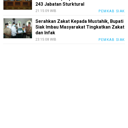
243 Jabatan Sturktural
21:15:09 WIB
PEMKAB SIAK
Karir
Serahkan Zakat Kepada Mustahik, Bupati
pendidikan
Siak Imbau Masyarakat Tingkatkan Zakat
dan Infak
Kode
Etik
23:15:08 WIB
PEMKAB SIAK
Internal
KEJ
Disclaimer
Tentang
Kami
Pedoman
Media
Siber
Redaksi
Index