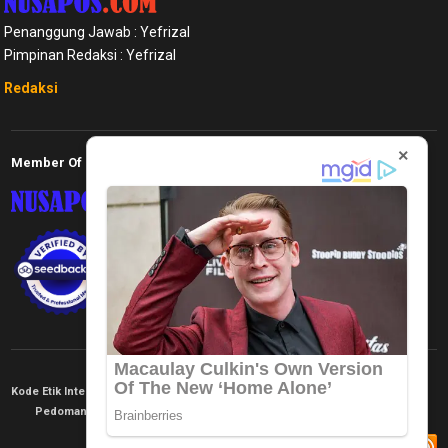
Penanggung Jawab : Yefrizal
Pimpinan Redaksi : Yefrizal
Redaksi
×
Member Of
Kode Etik Internal
KEJ
Disclaimer
Tentang Kami
Pedoman Media Siber
Redaksi