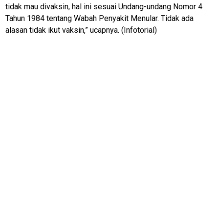
Lifestyle
tidak mau divaksin, hal ini sesuai Undang-undang Nomor 4
Tahun 1984 tentang Wabah Penyakit Menular. Tidak ada
Review
Pinjol
alasan tidak ikut vaksin,” ucapnya. (Infotorial)
SourceCode
Otomotif
infotorial
Tutor
Theme
Sains
Finance
Entertain
Edukasi
InfoTerbaru