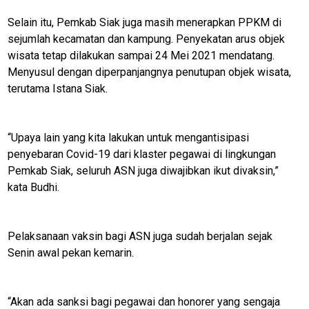
T
W
Selain itu, Pemkab Siak juga masih menerapkan PPKM di
O
sejumlah kecamatan dan kampung. Penyekatan arus objek
R
K
wisata tetap dilakukan sampai 24 Mei 2021 mendatang.
Menyusul dengan diperpanjangnya penutupan objek wisata,
terutama Istana Siak.
jawabarat
Guide
“Upaya lain yang kita lakukan untuk mengantisipasi
penyebaran Covid-19 dari klaster pegawai di lingkungan
Money
Pemkab Siak, seluruh ASN juga diwajibkan ikut divaksin,”
Liputan
kata Budhi.
Real
Gadget
Pelaksanaan vaksin bagi ASN juga sudah berjalan sejak
Guide
Senin awal pekan kemarin.
Cat
Food
“Akan ada sanksi bagi pegawai dan honorer yang sengaja