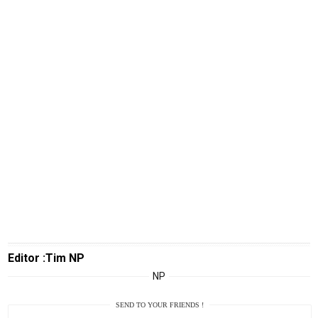
Real
Gadget
Guide
Cat
Food
Lifestyle
Review
Pinjol
SourceCode
Otomotif
infotorial
Editor :Tim NP
Tutor
NP
Theme
SEND TO YOUR FRIENDS !
Sains