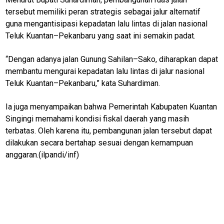
N
tersebut memiliki peran strategis sebagai jalur alternatif
U
guna mengantisipasi kepadatan lalu lintas di jalan nasional
Teluk Kuantan–Pekanbaru yang saat ini semakin padat.
Home
“Dengan adanya jalan Gunung Sahilan–Sako, diharapkan dapat
membantu mengurai kepadatan lalu lintas di jalur nasional
N
Teluk Kuantan–Pekanbaru,” kata Suhardiman.
E
T
W
Ia juga menyampaikan bahwa Pemerintah Kabupaten Kuantan
O
R
Singingi memahami kondisi fiskal daerah yang masih
K
terbatas. Oleh karena itu, pembangunan jalan tersebut dapat
dilakukan secara bertahap sesuai dengan kemampuan
anggaran.(ilpandi/inf)
jawabarat
Guide
Money
Liputan