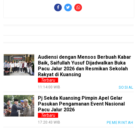
Finance
Entertain
Edukasi
InfoTerbaru
Traveling
Audiensi dengan Mensos Berbuah Kabar
Baik, Saifullah Yusuf Dijadwalkan Buka
Sport
Pacu Jalur 2026 dan Resmikan Sekolah
Rakyat di Kuansing
TeknoPedia
Terbaru
Blog
11:14:00 WIB
SOSIAL
Pj Sekda Kuansing Pimpin Apel Gelar
Techno
Pasukan Pengamanan Event Nasional
Guide
Pacu Jalur 2026
Terbaru
Automotive
Guide
17:20:43 WIB
PEMERINTAH
Trending