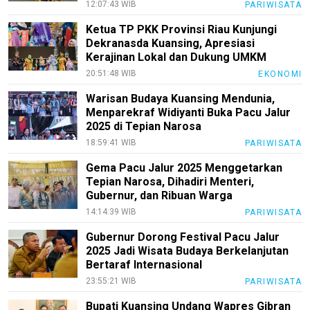
12:07:43 WIB
PARIWISATA
Ketua TP PKK Provinsi Riau Kunjungi
Dekranasda Kuansing, Apresiasi
Kerajinan Lokal dan Dukung UMKM
20:51:48 WIB
EKONOMI
Warisan Budaya Kuansing Mendunia,
Menparekraf Widiyanti Buka Pacu Jalur
2025 di Tepian Narosa
18:59:41 WIB
PARIWISATA
Gema Pacu Jalur 2025 Menggetarkan
Tepian Narosa, Dihadiri Menteri,
Gubernur, dan Ribuan Warga
14:14:39 WIB
PARIWISATA
Gubernur Dorong Festival Pacu Jalur
2025 Jadi Wisata Budaya Berkelanjutan
Bertaraf Internasional
23:55:21 WIB
PARIWISATA
Bupati Kuansing Undang Wapres Gibran