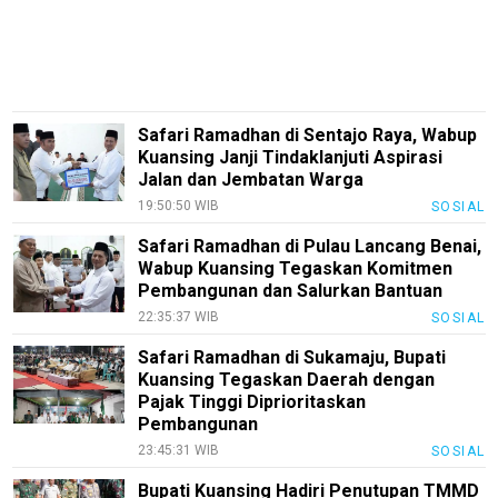
Smartphone
Guide
EduBudaya
EduStyle
Safari Ramadhan di Sentajo Raya, Wabup
Kuansing Janji Tindaklanjuti Aspirasi
TeknoGame
Jalan dan Jembatan Warga
Economy
19:50:50 WIB
SOSIAL
Safari Ramadhan di Pulau Lancang Benai,
Tekno
Wabup Kuansing Tegaskan Komitmen
Recipes
Pembangunan dan Salurkan Bantuan
22:35:37 WIB
SOSIAL
Loker
Safari Ramadhan di Sukamaju, Bupati
InfoKepri
Kuansing Tegaskan Daerah dengan
Pajak Tinggi Diprioritaskan
KuansingTerkini
Pembangunan
Bisnis
23:45:31 WIB
SOSIAL
Sehat
Bupati Kuansing Hadiri Penutupan TMMD