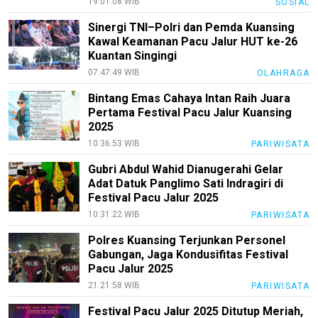
19:01:08 WIB
SOSIAL
Kami
Sinergi TNI–Polri dan Pemda Kuansing
Pedoman
Kawal Keamanan Pacu Jalur HUT ke-26
Media
Kuantan Singingi
Siber
07:47:49 WIB
OLAHRAGA
Redaksi
Bintang Emas Cahaya Intan Raih Juara
Index
Pertama Festival Pacu Jalur Kuansing
All
2025
10:36:53 WIB
PARIWISATA
Gubri Abdul Wahid Dianugerahi Gelar
Adat Datuk Panglimo Sati Indragiri di
Festival Pacu Jalur 2025
10:31:22 WIB
PARIWISATA
Polres Kuansing Terjunkan Personel
Gabungan, Jaga Kondusifitas Festival
Pacu Jalur 2025
21:21:58 WIB
PARIWISATA
Festival Pacu Jalur 2025 Ditutup Meriah,