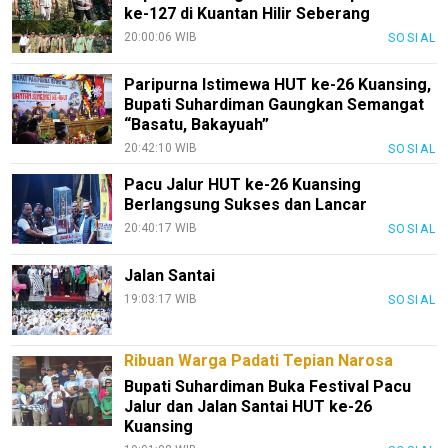
ke-127 di Kuantan Hilir Seberang
PotensiRohil
20:00:06 WIB
SOSIAL
LabuhanBatu
Paripurna Istimewa HUT ke-26 Kuansing,
Info
Bupati Suhardiman Gaungkan Semangat
Rohul
“Basatu, Bakayuah”
20:42:10 WIB
SOSIAL
Nusapos
Pacu Jalur HUT ke-26 Kuansing
Berlangsung Sukses dan Lancar
Karir
20:40:17 WIB
SOSIAL
pendidikan
Jalan Santai
Kode
19:03:17 WIB
SOSIAL
Etik
Internal
Ribuan Warga Padati Tepian Narosa
KEJ
Bupati Suhardiman Buka Festival Pacu
Disclaimer
Jalur dan Jalan Santai HUT ke-26
Kuansing
Tentang