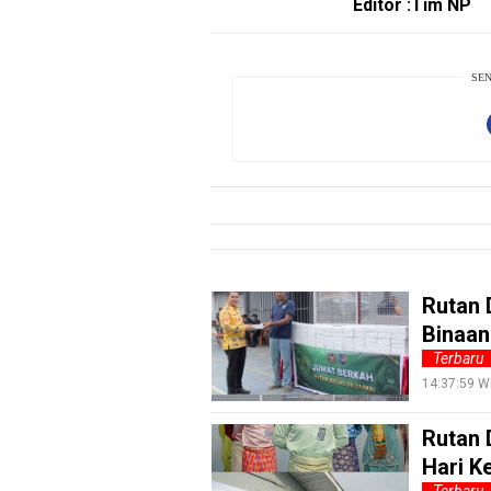
Editor :Tim NP
Guide
Cat
Food
SEN
Lifestyle
Review
Pinjol
SourceCode
Otomotif
infotorial
Rutan 
Binaan
Tutor
Terbaru
Theme
14:37:59 W
Sains
Rutan 
Finance
Hari K