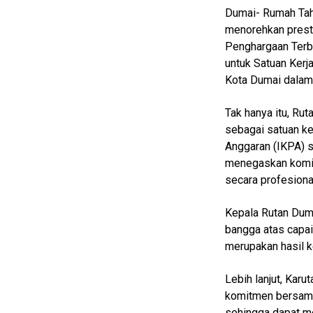
Dumai- Rumah Tah
menorehkan pres
Penghargaan Terba
untuk Satuan Kerj
Kota Dumai dalam
Tak hanya itu, Ru
sebagai satuan ker
Anggaran (IKPA) 
menegaskan komi
secara profesional
Kepala Rutan Dum
bangga atas capai
merupakan hasil ke
M
E
N
Lebih lanjut, Kar
U
komitmen bersama
sehingga dapat m