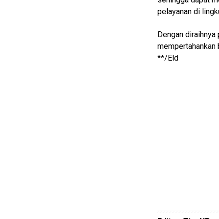
pelayanan di ling
Home
Dengan diraihnya 
N
mempertahankan b
E
**/Eld
T
W
O
R
K
jawabarat
Guide
Money
Liputan
Real
Gadget