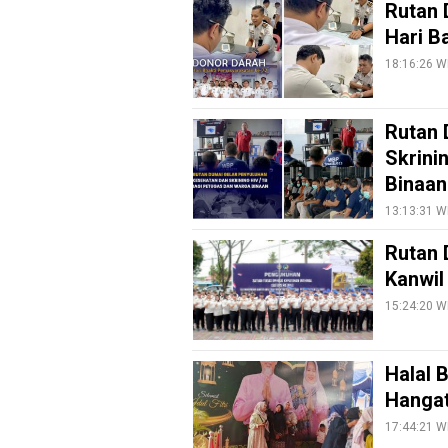
Rutan 
EduBudaya
Hari B
EduStyle
18:16:26 W
TeknoGame
Economy
Rutan 
Tekno
Skrini
Binaan
Recipes
13:13:31 W
Loker
Rutan 
InfoKepri
Kanwil
KuansingTerkini
15:24:20 W
Bisnis
Sehat
Halal 
Hangat
PotensiRohil
17:44:21 W
LabuhanBatu