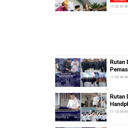
Terbaru
Entertain
17:35:47 W
Edukasi
InfoTerbaru
Traveling
Sport
TeknoPedia
Rutan 
Blog
Pemas
Techno
11:33:43 W
Guide
Automotive
Guide
Rutan 
Handph
Trending
11:16:06 W
Smartphone
Guide