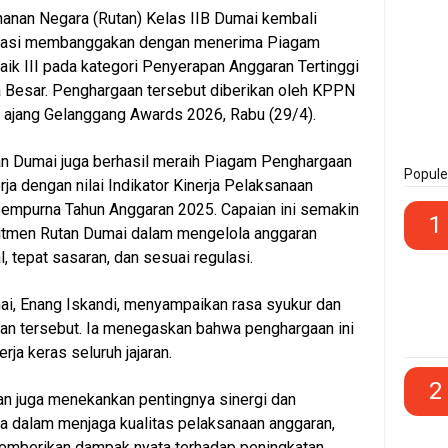
anan Negara (Rutan) Kelas IIB Dumai kembali
tasi membanggakan dengan menerima Piagam
ik III pada kategori Penyerapan Anggaran Tertinggi
a Besar. Penghargaan tersebut diberikan oleh KPPN
 ajang Gelanggang Awards 2026, Rabu (29/4).
tan Dumai juga berhasil meraih Piagam Penghargaan
Popule
ja dengan nilai Indikator Kinerja Pelaksanaan
sempurna Tahun Anggaran 2025. Capaian ini semakin
1
tmen Rutan Dumai dalam mengelola anggaran
, tepat sasaran, dan sesuai regulasi.
ai, Enang Iskandi, menyampaikan rasa syukur dan
an tersebut. Ia menegaskan bahwa penghargaan ini
rja keras seluruh jajaran.
2
utan juga menekankan pentingnya sinergi dan
 dalam menjaga kualitas pelaksanaan anggaran,
emberikan dampak nyata terhadap peningkatan