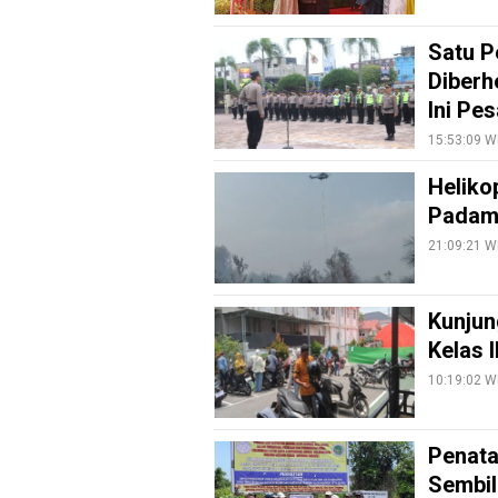
Info
Satu P
Rohul
Diberh
Nusapos
Ini Pe
15:53:09 W
Karir
Heliko
pendidikan
Padamk
Kode
21:09:21 W
Etik
Internal
Kunjun
KEJ
Kelas 
Disclaimer
10:19:02 W
Tentang
Kami
Penata
Pedoman
Sembil
Media