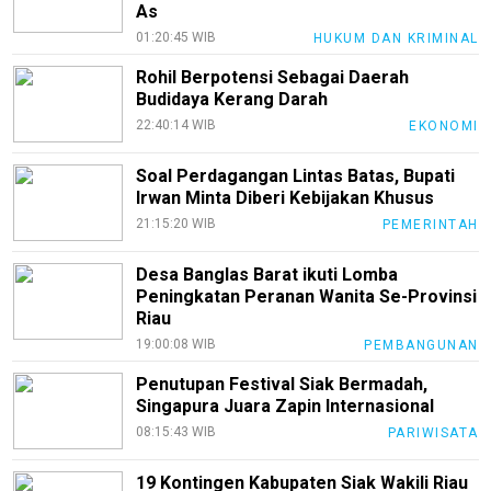
As
01:20:45 WIB
HUKUM DAN KRIMINAL
Rohil Berpotensi Sebagai Daerah
Budidaya Kerang Darah
22:40:14 WIB
EKONOMI
Soal Perdagangan Lintas Batas, Bupati
Irwan Minta Diberi Kebijakan Khusus
21:15:20 WIB
PEMERINTAH
Desa Banglas Barat ikuti Lomba
Peningkatan Peranan Wanita Se-Provinsi
Riau
19:00:08 WIB
PEMBANGUNAN
Penutupan Festival Siak Bermadah,
Singapura Juara Zapin Internasional
08:15:43 WIB
PARIWISATA
19 Kontingen Kabupaten Siak Wakili Riau