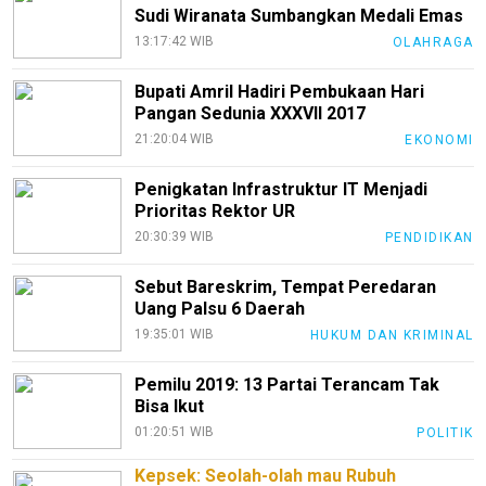
Sudi Wiranata Sumbangkan Medali Emas
Disclaimer
13:17:42 WIB
OLAHRAGA
Tentang
Bupati Amril Hadiri Pembukaan Hari
Kami
Pangan Sedunia XXXVII 2017
Pedoman
21:20:04 WIB
EKONOMI
Media
Siber
Penigkatan Infrastruktur IT Menjadi
Prioritas Rektor UR
Redaksi
20:30:39 WIB
PENDIDIKAN
Index
All
Sebut Bareskrim, Tempat Peredaran
Uang Palsu 6 Daerah
19:35:01 WIB
HUKUM DAN KRIMINAL
Pemilu 2019: 13 Partai Terancam Tak
Bisa Ikut
01:20:51 WIB
POLITIK
Kepsek: Seolah-olah mau Rubuh