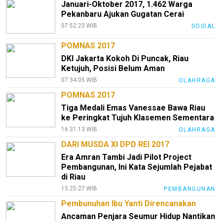
Januari-Oktober 2017, 1.462 Warga
Pekanbaru Ajukan Gugatan Cerai
07:52:23 WIB
SOSIAL
POMNAS 2017
DKI Jakarta Kokoh Di Puncak, Riau
Ketujuh, Posisi Belum Aman
07:34:05 WIB
OLAHRAGA
POMNAS 2017
Tiga Medali Emas Vanessae Bawa Riau
ke Peringkat Tujuh Klasemen Sementara
16:31:13 WIB
OLAHRAGA
DARI MUSDA XI DPD REI 2017
Era Amran Tambi Jadi Pilot Project
Pembangunan, Ini Kata Sejumlah Pejabat
di Riau
15:25:27 WIB
PEMBANGUNAN
Pembunuhan Ibu Yanti Direncanakan
Ancaman Penjara Seumur Hidup Nantikan