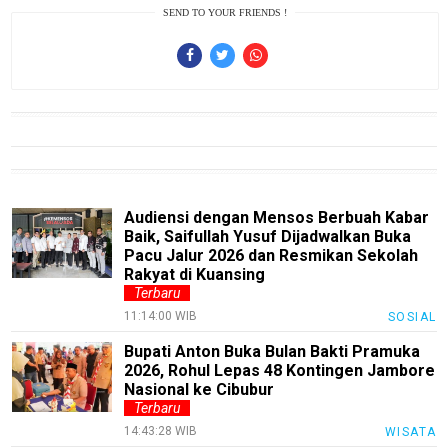
Automotive
SEND TO YOUR FRIENDS !
Guide
Trending
Smartphone
Guide
EduBudaya
EduStyle
Audiensi dengan Mensos Berbuah Kabar
TeknoGame
Baik, Saifullah Yusuf Dijadwalkan Buka
Pacu Jalur 2026 dan Resmikan Sekolah
Economy
Rakyat di Kuansing
Terbaru
Tekno
11:14:00 WIB
SOSIAL
Recipes
Bupati Anton Buka Bulan Bakti Pramuka
2026, Rohul Lepas 48 Kontingen Jambore
Loker
Nasional ke Cibubur
Terbaru
InfoKepri
14:43:28 WIB
WISATA
KuansingTerkini