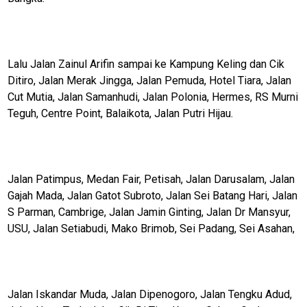
M
E
N
Lalu Jalan Zainul Arifin sampai ke Kampung Keling dan Cik
U
Ditiro, Jalan Merak Jingga, Jalan Pemuda, Hotel Tiara, Jalan
Cut Mutia, Jalan Samanhudi, Jalan Polonia, Hermes, RS Murni
Teguh, Centre Point, Balaikota, Jalan Putri Hijau.
Home
N
E
Jalan Patimpus, Medan Fair, Petisah, Jalan Darusalam, Jalan
T
W
Gajah Mada, Jalan Gatot Subroto, Jalan Sei Batang Hari, Jalan
O
S Parman, Cambrige, Jalan Jamin Ginting, Jalan Dr Mansyur,
R
K
USU, Jalan Setiabudi, Mako Brimob, Sei Padang, Sei Asahan,
jawabarat
Jalan Iskandar Muda, Jalan Dipenogoro, Jalan Tengku Adud,
Guide