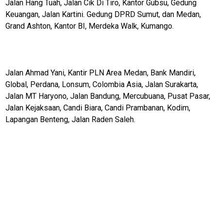
Jalan Hang Tuah, Jalan Cik Di Tiro, Kantor Gubsu, Gedung
Keuangan, Jalan Kartini. Gedung DPRD Sumut, dan Medan,
Money
Grand Ashton, Kantor BI, Merdeka Walk, Kumango.
Liputan
Real
Gadget
Jalan Ahmad Yani, Kantir PLN Area Medan, Bank Mandiri,
Guide
Global, Perdana, Lonsum, Colombia Asia, Jalan Surakarta,
Jalan MT Haryono, Jalan Bandung, Mercubuana, Pusat Pasar,
Cat
Food
Jalan Kejaksaan, Candi Biara, Candi Prambanan, Kodim,
Lapangan Benteng, Jalan Raden Saleh.
Lifestyle
Review
Pinjol
SourceCode
Otomotif
infotorial