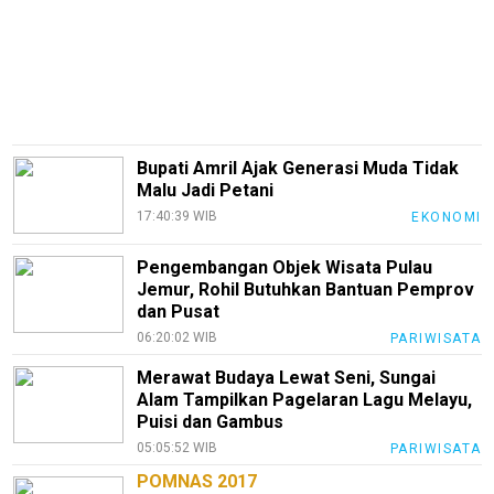
Bisnis
Sehat
PotensiRohil
LabuhanBatu
Bupati Amril Ajak Generasi Muda Tidak
Malu Jadi Petani
Info
Rohul
17:40:39 WIB
EKONOMI
Nusapos
Pengembangan Objek Wisata Pulau
Jemur, Rohil Butuhkan Bantuan Pemprov
dan Pusat
Karir
06:20:02 WIB
PARIWISATA
pendidikan
Merawat Budaya Lewat Seni, Sungai
Alam Tampilkan Pagelaran Lagu Melayu,
Kode
Puisi dan Gambus
Etik
Internal
05:05:52 WIB
PARIWISATA
POMNAS 2017
KEJ