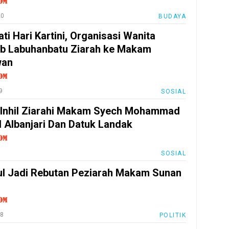
20
BUDAYA
ti Hari Kartini, Organisasi Wanita
b Labuhanbatu Ziarah ke Makam
wan
9
SOSIAL
 Inhil Ziarahi Makam Syech Mohammad
 Albanjari Dan Datuk Landak
9
SOSIAL
ul Jadi Rebutan Peziarah Makam Sunan
18
POLITIK