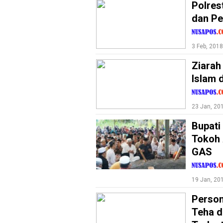
Polres
Review
Pinjol
dan P
SourceCode
3 Feb, 2018
Otomotif
Ziarah
infotorial
Islam 
Tutor
Theme
23 Jan, 20
Sains
Bupati
Tokoh 
Finance
GAS
Entertain
Edukasi
19 Jan, 20
InfoTerbaru
Person
Teha 
Traveling