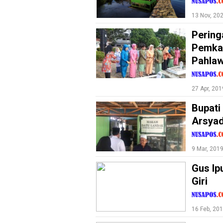
W
O
R
13 Nov, 20
K
Peringa
Pemka
Pahla
jawabarat
Guide
27 Apr, 201
Money
Bupati
Liputan
Arsyad
Real
9 Mar, 201
Gadget
Guide
Gus Ip
Giri
Cat
Food
Lifestyle
16 Feb, 20