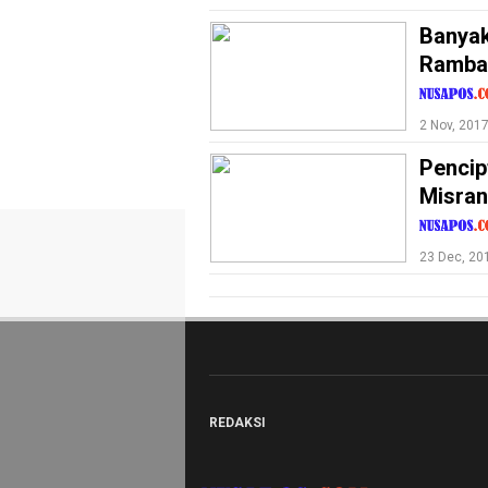
Tekno
Banyak
Ramba
Recipes
Loker
2 Nov, 201
InfoKepri
Pencip
KuansingTerkini
Misran
Bisnis
Sehat
23 Dec, 20
PotensiRohil
LabuhanBatu
Info
Rohul
REDAKSI
Nusapos