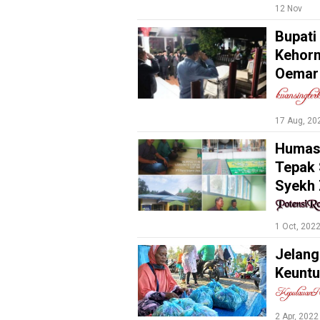
12 Nov
Bupati
Kehor
Oemar
17 Aug, 20
Humas 
M
Tepak 
E
N
Syekh 
U
1 Oct, 202
Home
Jelang
Keunt
Sosial
Pekanbaru
2 Apr, 2022