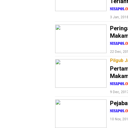
Terlan
Sport
TeknoPedia
3 Jan, 201
Blog
Pering
Techno
Makam
Guide
Automotive
22 Dec, 20
Guide
Pilgub J
Trending
Pertam
Makam
Smartphone
Guide
9 Dec, 201
EduBudaya
Pejaba
EduStyle
TeknoGame
10 Nov, 20
Economy