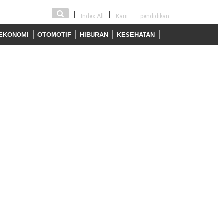
Index All
Karir
pendidikan
EKONOMI
OTOMOTIF
HIBURAN
KESEHATAN