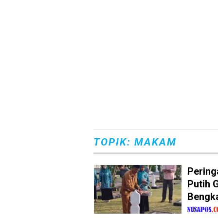
TOPIK: MAKAM
Pering
Putih 
Bengka