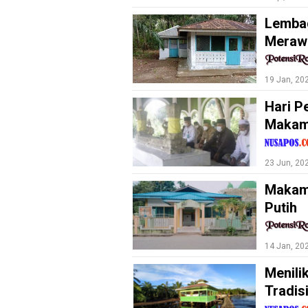
School
Lembag
Pendidikan
Merawa
Teknologi
kesehatan
19 Jan, 20
Hari P
Hiburan
Makam 
otomotif
Ekonomi
23 Jun, 20
Unik
Makam 
Politik
Putih
Info
Bansos
14 Jan, 20
Menili
N
E
Tradis
T