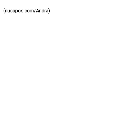
(nusapos.com/Andra)
M
E
N
U
Home
N
E
T
W
O
R