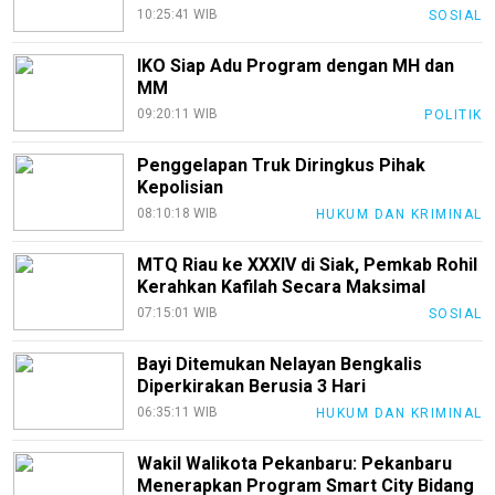
10:25:41 WIB
SOSIAL
Recipes
Loker
IKO Siap Adu Program dengan MH dan
MM
InfoKepri
09:20:11 WIB
POLITIK
KuansingTerkini
Penggelapan Truk Diringkus Pihak
Bisnis
Kepolisian
08:10:18 WIB
HUKUM DAN KRIMINAL
Sehat
PotensiRohil
MTQ Riau ke XXXIV di Siak, Pemkab Rohil
Kerahkan Kafilah Secara Maksimal
LabuhanBatu
07:15:01 WIB
SOSIAL
Info
Rohul
Bayi Ditemukan Nelayan Bengkalis
Diperkirakan Berusia 3 Hari
Nusapos
06:35:11 WIB
HUKUM DAN KRIMINAL
Wakil Walikota Pekanbaru: Pekanbaru
Karir
Menerapkan Program Smart City Bidang