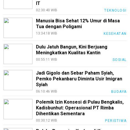
pendidikan
IT
02:30:40 WIB
TEKNOLOGI
Kode
Etik
Manusia Bisa Sehat 12% Umur di Masa
Internal
Tua dengan Poligami
13:34:18 WIB
KESEHATAN
KEJ
Disclaimer
Dulu Jatuh Bangun, Kini Berjuang
Meningkatkan Kualitas Kantin
Tentang
00:55:11 WIB
SOSIAL
Kami
Pedoman
Jadi Gigolo dan Sebar Paham Syiah,
Media
Pemko Pekanbaru Diminta Usir Imigran
Siber
Syiah
06:10:46 WIB
BUDAYA
Redaksi
Polemik Izin Konsesi di Pulau Bengkalis,
Index
Kadisbunhut: Operasional PT Rimba
All
Dihentikan Sementara
00:30:12 WIB
PERISTIWA