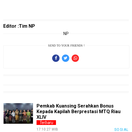
K
Editor :Tim NP
jawabarat
NP
Guide
SEND TO YOUR FRIENDS !
Money
Liputan
Real
Gadget
Guide
Cat
Food
Pemkab Kuansing Serahkan Bonus
Kepada Kapilah Berprestasi MTQ Riau
Lifestyle
XLIV
Terbaru
Review
Pinjol
17:10:27 WIB
SOSIAL