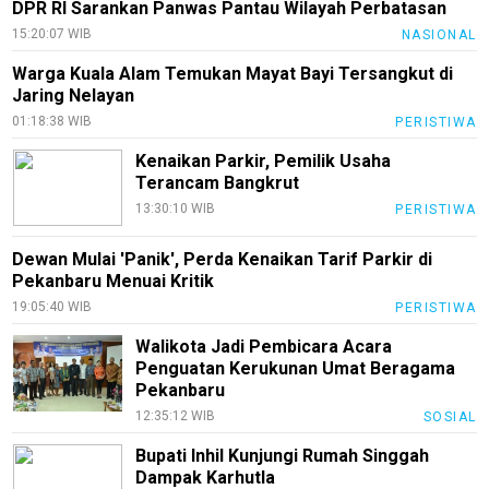
DPR RI Sarankan Panwas Pantau Wilayah Perbatasan
TeknoPedia
15:20:07 WIB
NASIONAL
Blog
Warga Kuala Alam Temukan Mayat Bayi Tersangkut di
Techno
Jaring Nelayan
Guide
01:18:38 WIB
PERISTIWA
Automotive
Kenaikan Parkir, Pemilik Usaha
Guide
Terancam Bangkrut
13:30:10 WIB
PERISTIWA
Trending
Smartphone
Dewan Mulai 'Panik', Perda Kenaikan Tarif Parkir di
Guide
Pekanbaru Menuai Kritik
19:05:40 WIB
PERISTIWA
EduBudaya
Walikota Jadi Pembicara Acara
EduStyle
Penguatan Kerukunan Umat Beragama
Pekanbaru
TeknoGame
12:35:12 WIB
SOSIAL
Economy
Bupati Inhil Kunjungi Rumah Singgah
Tekno
Dampak Karhutla