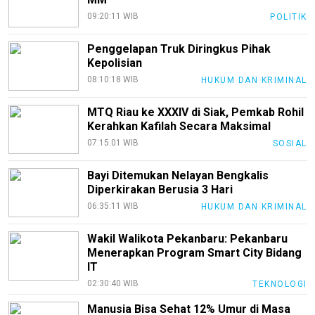
Loker
09:20:11 WIB
POLITIK
InfoKepri
Penggelapan Truk Diringkus Pihak
KuansingTerkini
Kepolisian
Bisnis
08:10:18 WIB
HUKUM DAN KRIMINAL
Sehat
MTQ Riau ke XXXIV di Siak, Pemkab Rohil
Kerahkan Kafilah Secara Maksimal
PotensiRohil
07:15:01 WIB
SOSIAL
LabuhanBatu
Bayi Ditemukan Nelayan Bengkalis
Info
Diperkirakan Berusia 3 Hari
Rohul
06:35:11 WIB
HUKUM DAN KRIMINAL
Nusapos
Wakil Walikota Pekanbaru: Pekanbaru
Menerapkan Program Smart City Bidang
Karir
IT
pendidikan
02:30:40 WIB
TEKNOLOGI
Manusia Bisa Sehat 12% Umur di Masa
Kode