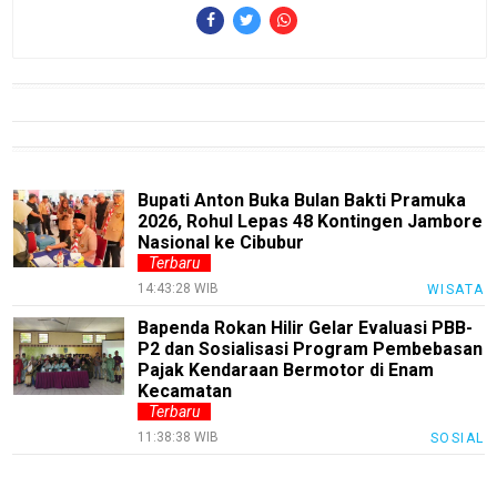
jawabarat
Guide
Money
Liputan
Bupati Anton Buka Bulan Bakti Pramuka
Real
2026, Rohul Lepas 48 Kontingen Jambore
Gadget
Nasional ke Cibubur
Guide
Terbaru
14:43:28 WIB
WISATA
Cat
Food
Bapenda Rokan Hilir Gelar Evaluasi PBB-
P2 dan Sosialisasi Program Pembebasan
Lifestyle
Pajak Kendaraan Bermotor di Enam
Kecamatan
Review
Terbaru
Pinjol
11:38:38 WIB
SOSIAL
SourceCode