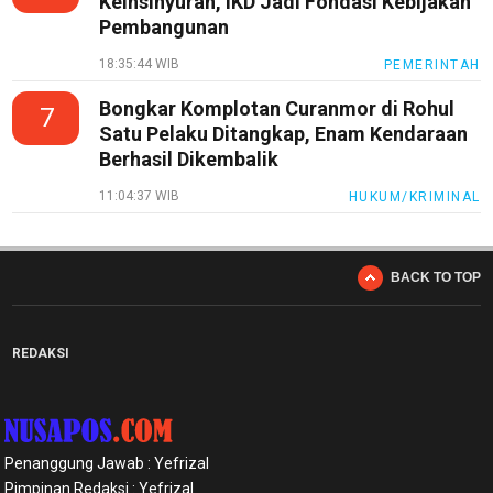
Keinsinyuran, IKD Jadi Fondasi Kebijakan
Pembangunan
18:35:44 WIB
PEMERINTAH
Bongkar Komplotan Curanmor di Rohul
7
Satu Pelaku Ditangkap, Enam Kendaraan
Berhasil Dikembalik
11:04:37 WIB
HUKUM/KRIMINAL
BACK TO TOP
REDAKSI
Penanggung Jawab : Yefrizal
Pimpinan Redaksi : Yefrizal