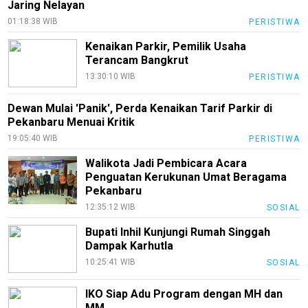
Jaring Nelayan
Techno
01:18:38 WIB
PERISTIWA
Guide
Kenaikan Parkir, Pemilik Usaha
Automotive
Terancam Bangkrut
Guide
13:30:10 WIB
PERISTIWA
Trending
Dewan Mulai 'Panik', Perda Kenaikan Tarif Parkir di
Smartphone
Pekanbaru Menuai Kritik
Guide
19:05:40 WIB
PERISTIWA
EduBudaya
Walikota Jadi Pembicara Acara
Penguatan Kerukunan Umat Beragama
EduStyle
Pekanbaru
12:35:12 WIB
SOSIAL
TeknoGame
Bupati Inhil Kunjungi Rumah Singgah
Economy
Dampak Karhutla
Tekno
10:25:41 WIB
SOSIAL
Recipes
IKO Siap Adu Program dengan MH dan
MM