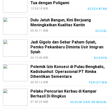
Tua dengan Poligami
Etik
Internal
13:34:18 WIB
KESEHATAN
KEJ
Dulu Jatuh Bangun, Kini Berjuang
Meningkatkan Kualitas Kantin
Disclaimer
00:55:11 WIB
SOSIAL
Tentang
Kami
Jadi Gigolo dan Sebar Paham Syiah,
Pemko Pekanbaru Diminta Usir Imigran
Pedoman
Syiah
Media
Siber
06:10:46 WIB
BUDAYA
Polemik Izin Konsesi di Pulau Bengkalis,
Redaksi
Kadisbunhut: Operasional PT Rimba
Index
Dihentikan Sementara
All
00:30:12 WIB
PERISTIWA
Pelaku Pencurian Kerbau di Kampar
Berhasil Di Ringkus
07:45:29 WIB
HUKUM DAN KRIMINAL