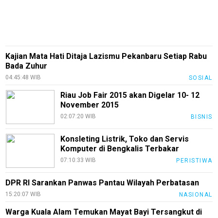
Otomotif
infotorial
Tutor
Kajian Mata Hati Ditaja Lazismu Pekanbaru Setiap Rabu
Theme
Bada Zuhur
Sains
04:45:48 WIB
SOSIAL
Finance
Riau Job Fair 2015 akan Digelar 10- 12
November 2015
Entertain
02:07:20 WIB
BISNIS
Edukasi
Konsleting Listrik, Toko dan Servis
InfoTerbaru
Komputer di Bengkalis Terbakar
07:10:33 WIB
PERISTIWA
Traveling
Sport
DPR RI Sarankan Panwas Pantau Wilayah Perbatasan
15:20:07 WIB
NASIONAL
TeknoPedia
Warga Kuala Alam Temukan Mayat Bayi Tersangkut di
Blog