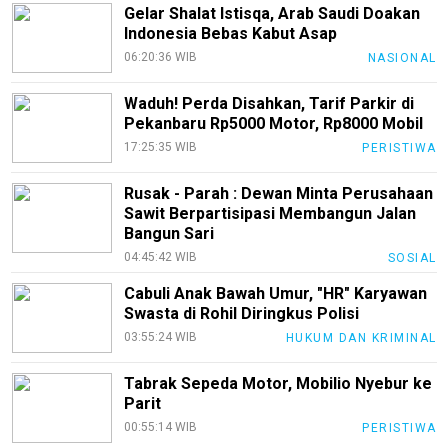
Gelar Shalat Istisqa, Arab Saudi Doakan
Indonesia Bebas Kabut Asap
06:20:36 WIB
NASIONAL
Waduh! Perda Disahkan, Tarif Parkir di
Pekanbaru Rp5000 Motor, Rp8000 Mobil
17:25:35 WIB
PERISTIWA
Rusak - Parah : Dewan Minta Perusahaan
Sawit Berpartisipasi Membangun Jalan
Bangun Sari
04:45:42 WIB
SOSIAL
Cabuli Anak Bawah Umur, "HR" Karyawan
Swasta di Rohil Diringkus Polisi
03:55:24 WIB
HUKUM DAN KRIMINAL
Tabrak Sepeda Motor, Mobilio Nyebur ke
Parit
00:55:14 WIB
PERISTIWA