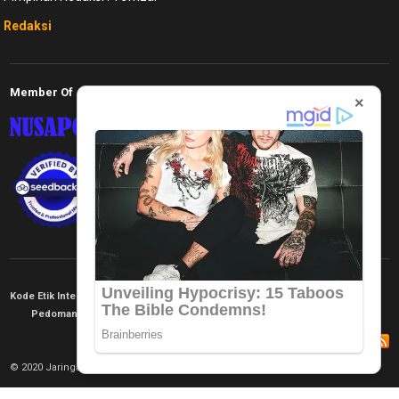
Redaksi
Member Of
×
Kode Etik Internal
KEJ
Disclaimer
Tentang Kami
Pedoman Media Siber
Redaksi
© 2020 Jaringan Informasi. All rights reserved.