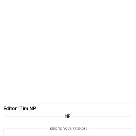
M
E
N
U
Home
N
E
T
Editor :Tim NP
W
O
NP
R
K
SEND TO YOUR FRIENDS !