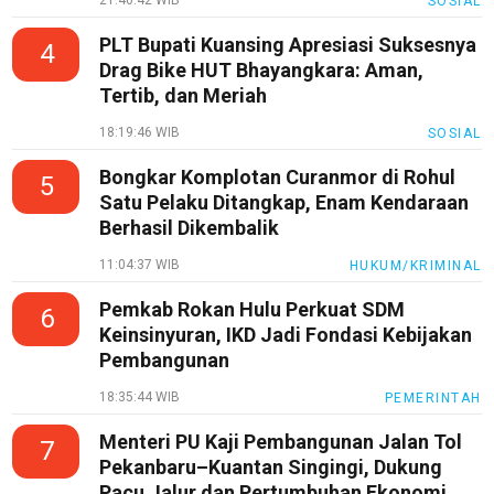
SOSIAL
PLT Bupati Kuansing Apresiasi Suksesnya
4
Drag Bike HUT Bhayangkara: Aman,
Tertib, dan Meriah
18:19:46 WIB
SOSIAL
Bongkar Komplotan Curanmor di Rohul
5
Satu Pelaku Ditangkap, Enam Kendaraan
Berhasil Dikembalik
11:04:37 WIB
HUKUM/KRIMINAL
Pemkab Rokan Hulu Perkuat SDM
6
Keinsinyuran, IKD Jadi Fondasi Kebijakan
Pembangunan
18:35:44 WIB
PEMERINTAH
Menteri PU Kaji Pembangunan Jalan Tol
7
Pekanbaru–Kuantan Singingi, Dukung
Pacu Jalur dan Pertumbuhan Ekonomi