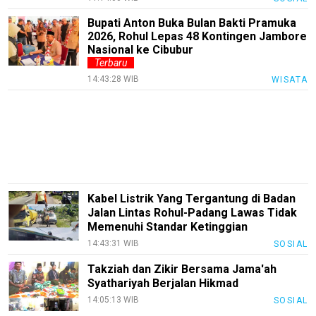
Edukasi
Bupati Anton Buka Bulan Bakti Pramuka
InfoTerbaru
2026, Rohul Lepas 48 Kontingen Jambore
Nasional ke Cibubur
Traveling
Terbaru
14:43:28 WIB
Sport
WISATA
TeknoPedia
Blog
Techno
Guide
Automotive
Kabel Listrik Yang Tergantung di Badan
Guide
Jalan Lintas Rohul-Padang Lawas Tidak
Memenuhi Standar Ketinggian
Trending
14:43:31 WIB
SOSIAL
Smartphone
Takziah dan Zikir Bersama Jama'ah
Guide
Syathariyah Berjalan Hikmad
EduBudaya
14:05:13 WIB
SOSIAL