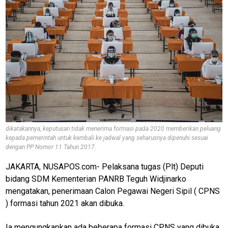
dikatakannya, keputusan tidak menerima formasi pada 2020 memberikan peluang
kepada pemerintah untuk kembali ke jadwal yang seharusnya dipenuhi sesuai
dengan PP Nomor 11 Tahun 2017.
JAKARTA, NUSAPOS.com- Pelaksana tugas (Plt) Deputi
bidang SDM Kementerian PANRB Teguh Widjinarko
mengatakan, penerimaan Calon Pegawai Negeri Sipil ( CPNS
) formasi tahun 2021 akan dibuka.
Ia mengungkapkan ada beberapa formasi CPNS yang dibuka.