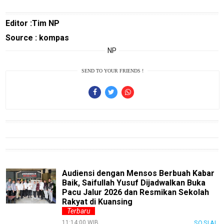
Cat
Food
Editor :Tim NP
Lifestyle
Source : kompas
NP
Review
Pinjol
SEND TO YOUR FRIENDS !
SourceCode
Otomotif
infotorial
Tutor
Theme
Audiensi dengan Mensos Berbuah Kabar
Sains
Baik, Saifullah Yusuf Dijadwalkan Buka
Finance
Pacu Jalur 2026 dan Resmikan Sekolah
Rakyat di Kuansing
Entertain
Terbaru
11:14:00 WIB
SOSIAL