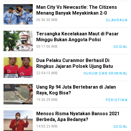
EduStyle
Man City Vs Newcastle: The Citizens
Menang Banyak Meyakinkan 2-0
TeknoGame
06:36:30 WIB
OLAHRAGA
Economy
Tersangka Kecelakaan Maut di Pasar
Tekno
Minggu Bukan Anggota Polisi
Recipes
00:17:06 WIB
SOSIAL
Loker
Dua Pelaku Curanmor Berhasil Di
Ringkus Jajaran Polsek Ujung Batu
InfoKepri
22:04:15 WIB
HUKUM DAN KRIMINAL
KuansingTerkini
Uang Rp 94 Juta Bertebaran di Jalan
Bisnis
Raya, Kog Bisa?
Sehat
19:26:29 WIB
PERISTIWA
PotensiRohil
Mensos Risma Nyatakan Bansos 2021
Berbeda, Apa Bedanya?
LabuhanBatu
14:55:23 WIB
SOSIAL
Info