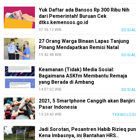
Rohul
Yuk Daftar ada Bansos Rp 300 Ribu Nih
dari Pemerintah! Buruan Cek
Nusapos
dtks.kemensos.go.id
07:36:12 WIB
SOSIAL
Karir
27 Orang Warga Binaan Lapas Tanjung
pendidikan
Pinang Mendapatkan Remisi Natal
19:42:48 WIB
SOSIAL
Kode
Etik
Keamanan (Tidak) Media Sosial:
Internal
Bagaimana ASKfm Membantu Remaja
KEJ
yang Berada di Ambang
14:07:02 WIB
SOSIAL
Disclaimer
2021, 5 Smartphone Canggih akan Banjiri
Tentang
Pasar Indonesia
Kami
13:34:43 WIB
TEKNOLOGI
Pedoman
Media
Jadi Sorotan, Pesantren Habib Rizieq pun
Siber
Kena Imbasnya, ini Bantahan HRS..